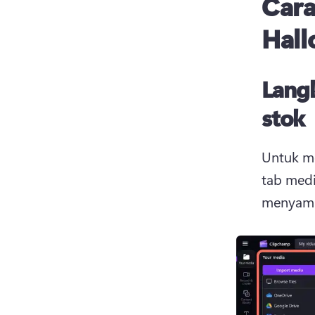
Cara
Hal
Lang
stok
Untuk me
tab medi
menyamb