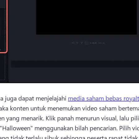
 juga dapat menjelajahi 
media saham bebas royalt
taka konten untuk menemukan video saham bertema
n yang menarik. 
Klik panah menurun visual, lalu pili
 "Halloween" menggunakan bilah pencarian. 
Pilih vi
ng tidak terlalu sibuk sehingga peserta rapat tidak 