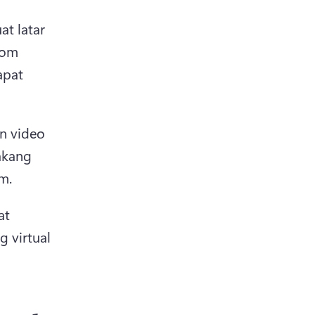
 latar 
om 
pat 
n video 
akang 
m. 
t 
g virtual 