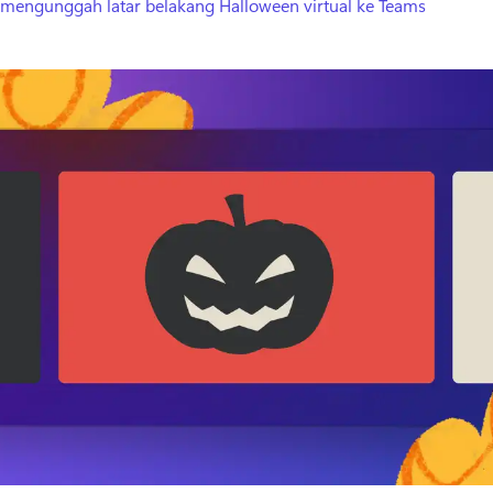
 mengunggah latar belakang Halloween virtual ke Teams