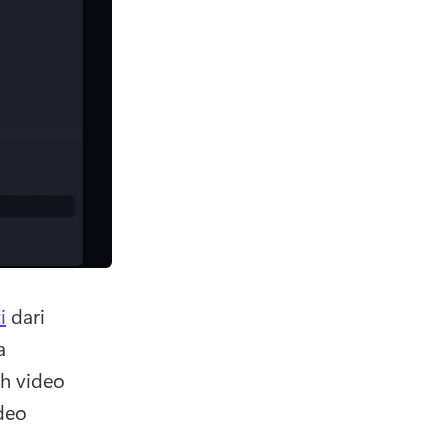
i
 dari 
 
h video 
deo 