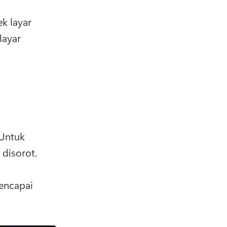
k layar 
ayar 
Untuk 
memangkas durasi video, klik video di garis waktu sehingga disorot. 
encapai 