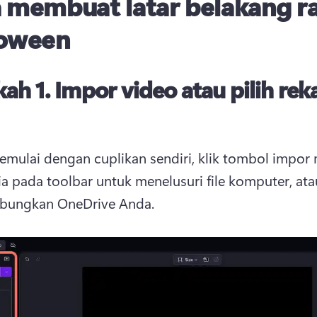
 membuat latar belakang r
loween
kah 1.
Impor video atau pilih re
mulai dengan cuplikan sendiri, klik tombol impor m
a pada toolbar untuk menelusuri file komputer, atau
ungkan OneDrive Anda. 