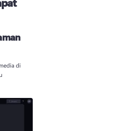
apat
kaman
edia di 
 