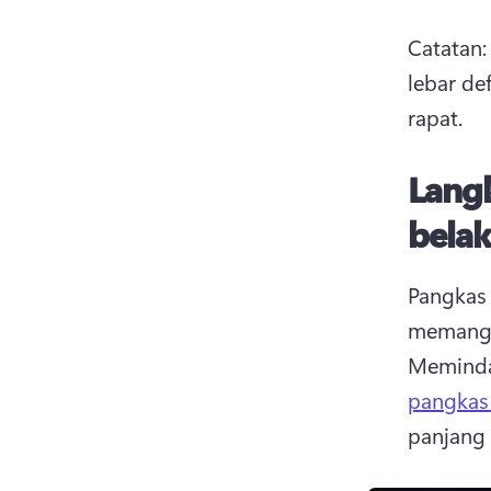
Catatan:
lebar de
rapat. 
Lang
bela
Pangkas 
Memindah
pangkas 
panjang 