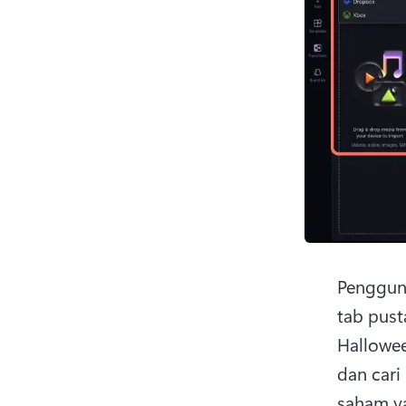
Pengguna
tab pus
Hallowee
dan cari
saham ya