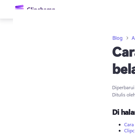
konten
utama
Blog
A
Car
bel
Diperbaru
Masuk
Ditulis ole
Coba gratis
Di hala
Cara
Clipc