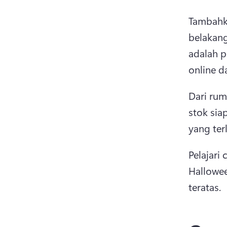
Tambahka
belakang
adalah p
online d
Dari rum
stok sia
yang ter
Pelajari
Hallowe
teratas. 