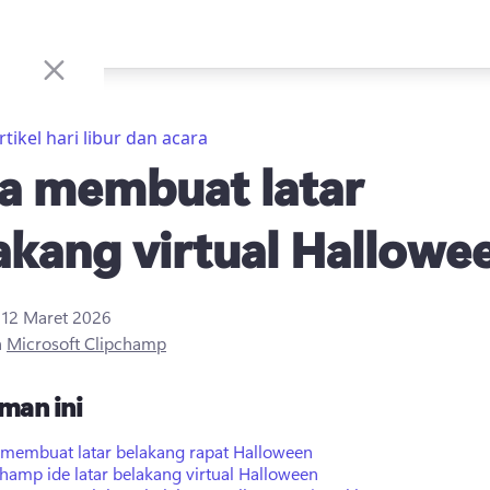
rtikel hari libur dan acara
a membuat latar
akang virtual Hallowe
i
12 Maret 2026
h
Microsoft Clipchamp
man ini
 membuat latar belakang rapat Halloween
hamp ide latar belakang virtual Halloween