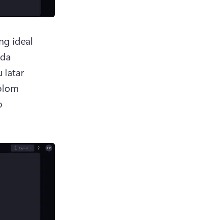
ng ideal 
da 
latar 
olom 
 