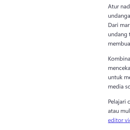
Atur na
Dari mar
undang t
membuat
Kombina
mencekam
untuk m
media sos
Pelajari
atau mul
editor v