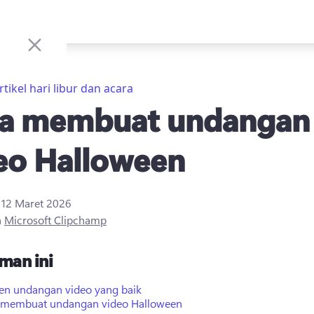
rtikel hari libur dan acara
a membuat undangan
eo Halloween
i
12 Maret 2026
h
Microsoft Clipchamp
man ini
en undangan video yang baik
 membuat undangan video Halloween