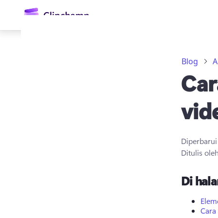
konten
utama
Blog
A
Car
vid
Diperbaru
Masuk
Ditulis ole
Coba gratis
Di hala
Elem
Cara