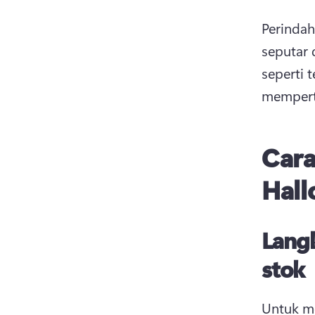
Perinda
seputar 
seperti 
memperta
Car
Hal
Lang
stok
Untuk me