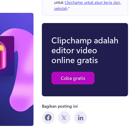
untuk 
Clipchamp untuk akun kerja dan 
sekolah
." 
Clipchamp adalah
editor video
online gratis
Coba gratis
Bagikan posting ini