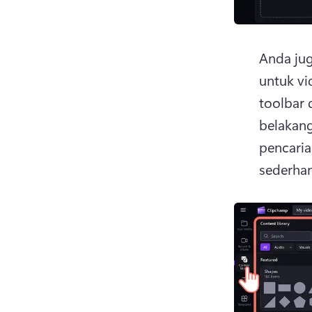
Anda ju
untuk vi
toolbar d
belakang
pencaria
sederhan