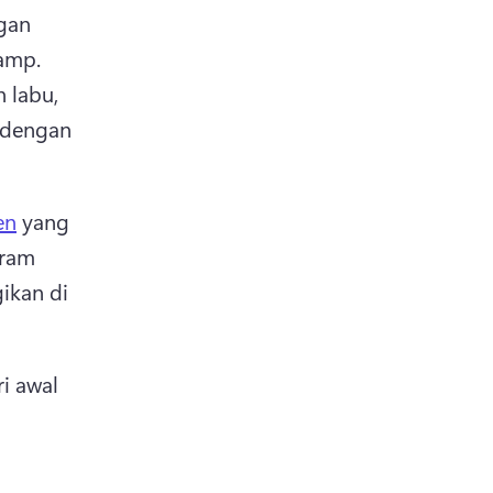
an 
undangan video kustom yang dibuat di editor video Clipchamp. 
labu, 
 dengan 
en
 yang 
ram 
kan di 
 awal 