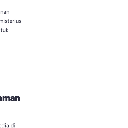
nan 
isterius 
tuk 
kaman
ia di 