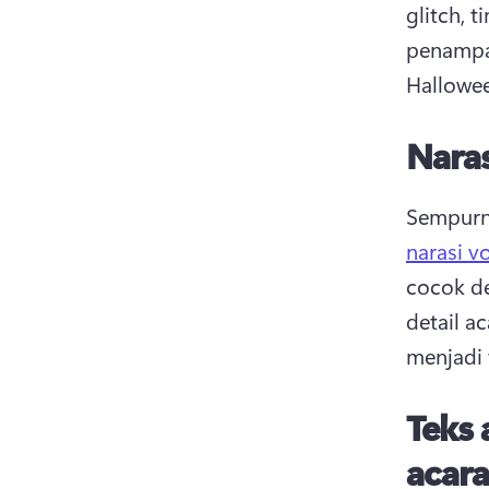
glitch, t
penampak
Hallowe
Nara
Sempurn
narasi v
cocok de
detail a
menjadi 
Teks 
acar