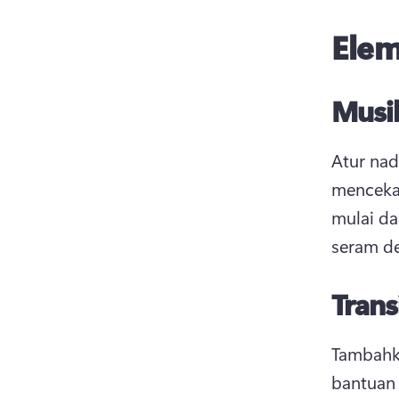
Elem
Musik
Atur na
menceka
mulai da
seram d
Tran
Tambahk
bantuan