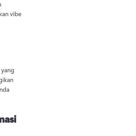
 
an vibe 
yang 
gikan 
nda 
masi