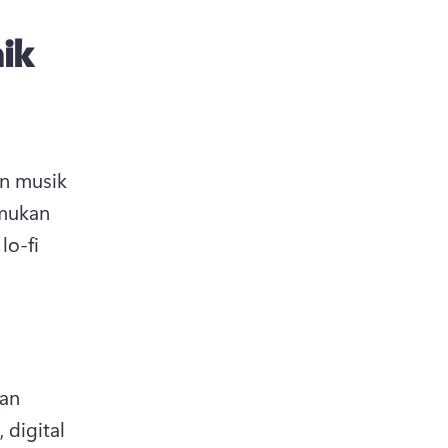
ik
 musik 
mukan 
o-fi 
an 
 digital 