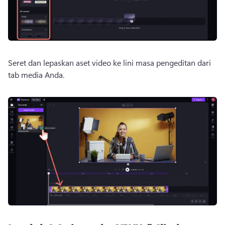
Seret dan lepaskan aset video ke lini masa pengeditan dari 
tab media Anda.