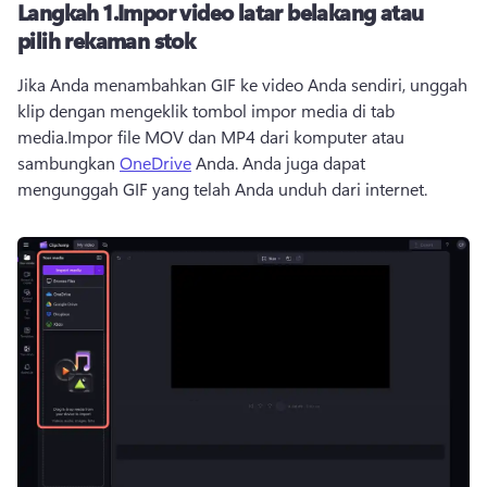
Langkah 1.
Impor video latar belakang atau
pilih rekaman stok
Jika Anda menambahkan GIF ke video Anda sendiri, unggah 
klip dengan mengeklik tombol impor media di tab 
media.
Impor file MOV dan MP4 dari komputer atau 
sambungkan 
OneDrive
 Anda. 
Anda juga dapat 
mengunggah GIF yang telah Anda unduh dari internet.