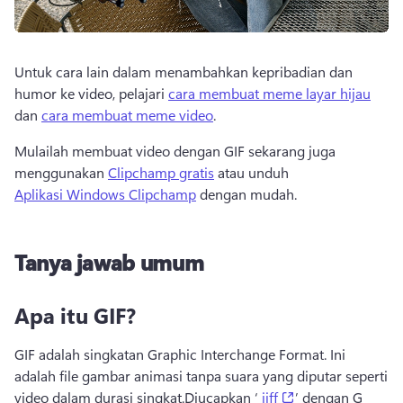
Untuk cara lain dalam menambahkan kepribadian dan 
humor ke video, pelajari 
cara membuat meme layar hijau
dan 
cara membuat meme video
. 
Mulailah membuat video dengan GIF sekarang juga 
menggunakan 
Clipchamp gratis
 atau unduh 
Aplikasi Windows Clipchamp
 dengan mudah. 
Tanya jawab umum
Apa itu GIF?
GIF adalah singkatan Graphic Interchange Format. 
Ini 
adalah file gambar animasi tanpa suara yang diputar seperti 
(opens in a new t
video dalam durasi singkat.
Diucapkan ‘ 
jiff
’ dengan G 