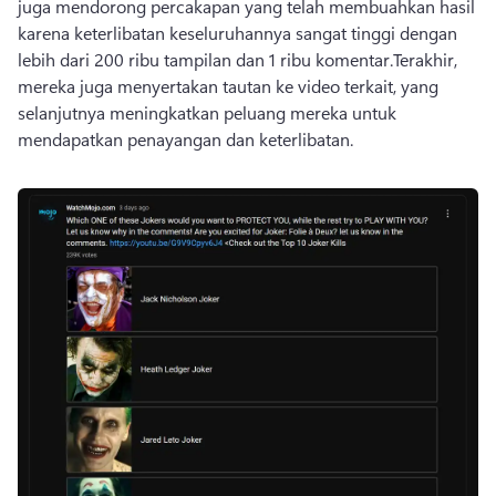
juga mendorong percakapan yang telah membuahkan hasil 
karena keterlibatan keseluruhannya sangat tinggi dengan 
lebih dari 200 ribu tampilan dan 1 ribu komentar.
Terakhir, 
mereka juga menyertakan tautan ke video terkait, yang 
selanjutnya meningkatkan peluang mereka untuk 
mendapatkan penayangan dan keterlibatan.