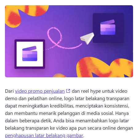
(opens in a new tab)
Dari 
video promo penjualan
 dan reel hype untuk video 
demo dan pelatihan online, logo latar belakang transparan 
dapat meningkatkan kredibilitas, menciptakan konsistensi, 
dan membantu menarik pelanggan di media sosial. 
Hanya 
dalam beberapa detik, Anda bisa menambahkan logo latar 
belakang transparan ke video apa pun secara online dengan 
penghapusan latar belakang gambar
. 