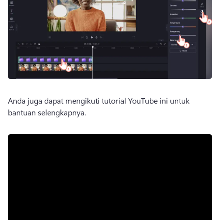
Anda juga dapat mengikuti tutorial YouTube ini untuk 
bantuan selengkapnya. 