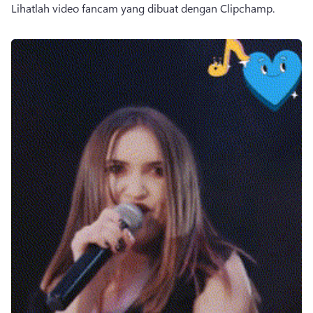
Lihatlah video fancam yang dibuat dengan Clipchamp.