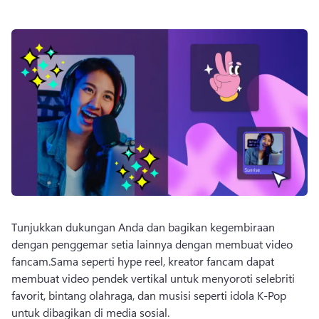
Tunjukkan dukungan Anda dan bagikan kegembiraan 
dengan penggemar setia lainnya dengan membuat video 
fancam.
Sama seperti hype reel, kreator fancam dapat 
membuat video pendek vertikal untuk menyoroti selebriti 
favorit, bintang olahraga, dan musisi seperti idola K-Pop 
untuk dibagikan di media sosial.