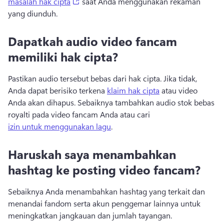
(opens in a new tab)
masalah hak cipta
 saat Anda menggunakan rekaman 
yang diunduh. 
Dapatkah audio video fancam
memiliki hak cipta?
Pastikan audio tersebut bebas dari hak cipta. Jika tidak, 
Anda dapat berisiko terkena 
klaim hak cipta
 atau video 
Anda akan dihapus. 
Sebaiknya tambahkan audio stok bebas 
royalti pada video fancam Anda atau cari 
izin untuk menggunakan lagu
. 
Haruskah saya menambahkan
hashtag ke posting video fancam?
Sebaiknya Anda menambahkan hashtag yang terkait dan 
menandai fandom serta akun penggemar lainnya untuk 
meningkatkan jangkauan dan jumlah tayangan.