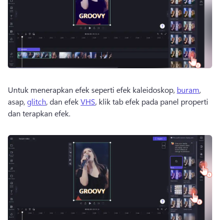
Untuk menerapkan efek seperti efek kaleidoskop, 
buram
, 
asap, 
glitch
, dan efek 
VHS
, klik tab efek pada panel properti 
dan terapkan efek.