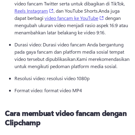
video fancam Twitter serta untuk dibagikan di TikTok, 
(opens in a new tab)
Reels Instagram
, dan YouTube Shorts.
Anda juga 
(opens in a ne
dapat berbagi 
video fancam ke YouTube
 dengan 
mengubah ukuran video menjadi rasio aspek 16:9 atau 
menambahkan latar belakang ke video 9:16.
Durasi video: Durasi video fancam Anda bergantung 
pada gaya fancam dan platform media sosial tempat 
video tersebut dipublikasikan.
Kami merekomendasikan 
untuk mengikuti pedoman platform media sosial.
Resolusi video: resolusi video 1080p
Format video: format video MP4
Cara membuat video fancam dengan
Clipchamp