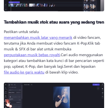
Tambahkan musik stok atau suara yang sedang tren
Pastikan untuk selalu 
menambahkan musik latar yang menarik
 di video fancam, 
terutama jika Anda membuat video fancam K-Pop.
Klik tab 
musik & SFX di bar alat untuk membuka 
perpustakaan musik bebas royalti
.
Cari audio menggunakan 
kategori atau tambahkan kata kunci di bar pencarian seperti 
pop, upbeat, K-Pop, dan banyak lagi.
Seret dan lepaskan 
file audio ke garis waktu
 di bawah klip video. 