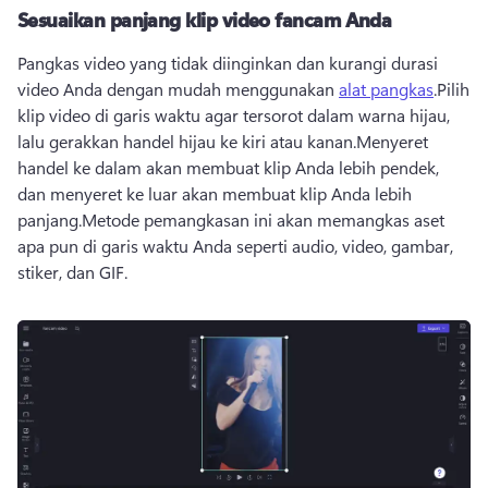
Sesuaikan panjang klip video fancam Anda
Pangkas video yang tidak diinginkan dan kurangi durasi 
video Anda dengan mudah menggunakan 
alat pangkas
.
Pilih 
klip video di garis waktu agar tersorot dalam warna hijau, 
lalu gerakkan handel hijau ke kiri atau kanan.
Menyeret 
handel ke dalam akan membuat klip Anda lebih pendek, 
dan menyeret ke luar akan membuat klip Anda lebih 
panjang.
Metode pemangkasan ini akan memangkas aset 
apa pun di garis waktu Anda seperti audio, video, gambar, 
stiker, dan GIF.