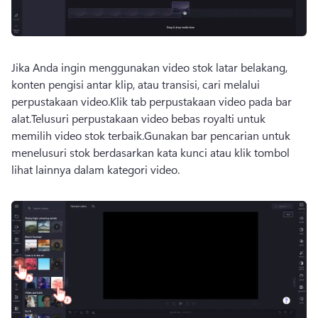
Jika Anda ingin menggunakan video stok latar belakang, 
konten pengisi antar klip, atau transisi, cari melalui 
perpustakaan video.
Klik tab perpustakaan video pada bar 
alat.
Telusuri perpustakaan video bebas royalti untuk 
memilih video stok terbaik.
Gunakan bar pencarian untuk 
menelusuri stok berdasarkan kata kunci atau klik tombol 
lihat lainnya dalam kategori video. 