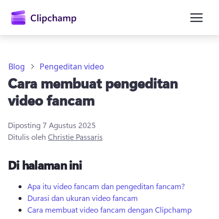
konten
utama
Blog
Pengeditan video
Cara membuat pengeditan
video fancam
Diposting
7 Agustus 2025
Ditulis oleh
Christie Passaris
Masuk
Di halaman ini
Coba gratis
Apa itu video fancam dan pengeditan fancam?
Durasi dan ukuran video fancam
Cara membuat video fancam dengan Clipchamp