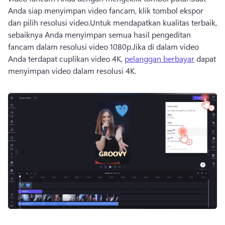
Anda siap menyimpan video fancam, klik tombol ekspor 
dan pilih resolusi video.
Untuk mendapatkan kualitas terbaik, 
sebaiknya Anda menyimpan semua hasil pengeditan 
fancam dalam resolusi video 1080p.
Jika di dalam video 
Anda terdapat cuplikan video 4K, 
pelanggan berbayar
 dapat 
menyimpan video dalam resolusi 4K.