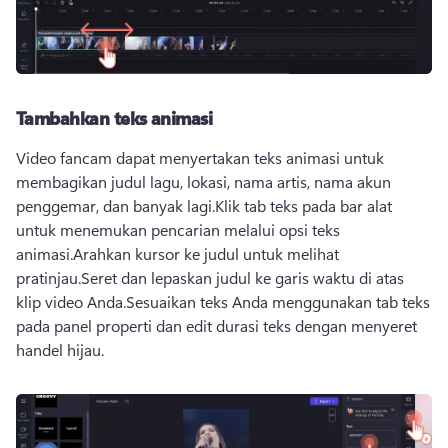
Tambahkan teks animasi
Video fancam dapat menyertakan teks animasi untuk 
membagikan judul lagu, lokasi, nama artis, nama akun 
penggemar, dan banyak lagi.
Klik tab teks pada bar alat 
untuk menemukan pencarian melalui opsi teks 
animasi.
Arahkan kursor ke judul untuk melihat 
pratinjau.
Seret dan lepaskan judul ke garis waktu di atas 
klip video Anda.
Sesuaikan teks Anda menggunakan tab teks 
pada 
panel properti
 dan edit durasi teks dengan menyeret 
handel hijau.