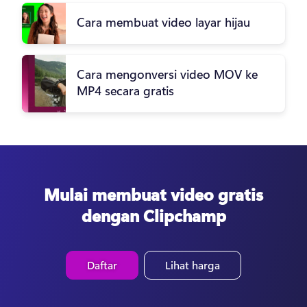
Cara membuat video layar hijau
Cara mengonversi video MOV ke
MP4 secara gratis
Mulai membuat video gratis
dengan Clipchamp
Daftar
Lihat harga