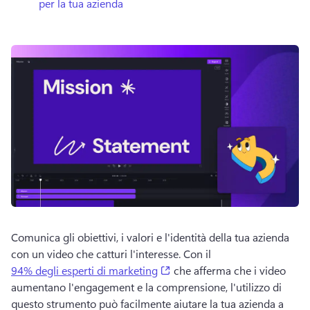
per la tua azienda
Comunica gli obiettivi, i valori e l'identità della tua azienda 
con un video che catturi l'interesse. 
Con il 
(opens in a new tab)
94% degli esperti di marketing
 che afferma che i video 
aumentano l'engagement e la comprensione, l'utilizzo di 
questo strumento può facilmente aiutare la tua azienda a 