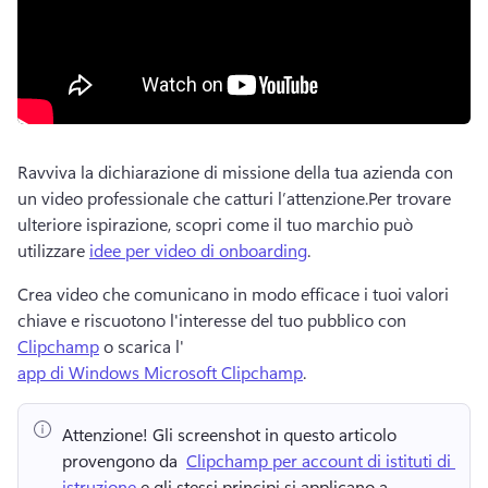
Ravviva la dichiarazione di missione della tua azienda con 
un video professionale che catturi l’attenzione.
Per trovare 
ulteriore ispirazione, scopri come il tuo marchio può 
utilizzare 
idee per video di onboarding
. 
Crea video che comunicano in modo efficace i tuoi valori 
chiave e riscuotono l'interesse del tuo pubblico con 
Clipchamp
 o scarica l' 
app di Windows Microsoft Clipchamp
. 
Attenzione!
 Gli screenshot in questo articolo 
provengono da ⁠ 
Clipchamp per account di istituti di 
istruzione
 e gli stessi principi si applicano a 