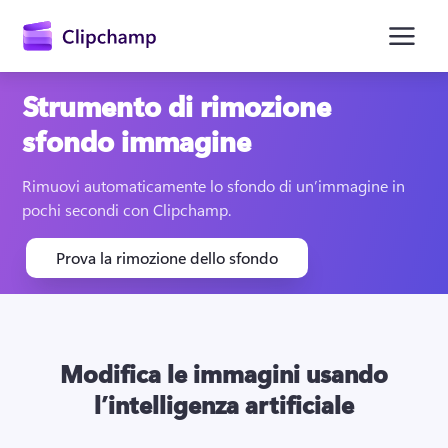
contenuto
principale
Strumento di rimozione
sfondo immagine
Rimuovi automaticamente lo sfondo di un’immagine in 
pochi secondi con Clipchamp.
Prova la rimozione dello sfondo
Accedi
Provalo gratuitamente
Modifica le immagini usando
l’intelligenza artificiale