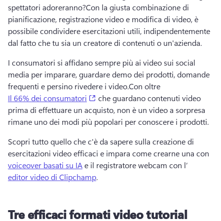
spettatori adoreranno?
Con la giusta combinazione di 
pianificazione, registrazione video e modifica di video, è 
possibile condividere esercitazioni utili, indipendentemente 
dal fatto che tu sia un creatore di contenuti o un'azienda.
I consumatori si affidano sempre più ai video sui social 
media per imparare, guardare demo dei prodotti, domande 
frequenti e persino rivedere i video.
Con oltre 
(opens in a new tab)
Il 66% dei consumatori
 che guardano contenuti video 
prima di effettuare un acquisto, non è un video a sorpresa 
rimane uno dei modi più popolari per conoscere i prodotti.
Scopri tutto quello che c'è da sapere sulla creazione di 
esercitazioni video efficaci e impara come crearne una con 
voiceover basati su IA
 e il registratore webcam con l’ 
editor video di Clipchamp
. 
Tre efficaci formati video tutorial