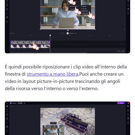
È quindi possibile riposizionare i clip video all'interno della 
finestra di 
strumento a mano libera
.Puoi anche creare un 
video in layout picture-in-picture trascinando gli angoli 
della risorsa verso l’interno o verso l’esterno.