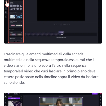
Trascinare gli elementi multimediali dalla scheda 
multimediale nella sequenza temporale.Assicurati che i 
video siano in pila uno sopra l'altro nella sequenza 
temporale.Il video che vuoi lasciare in primo piano deve 
essere posizionato nella timeline sopra il video da lasciare 
sullo sfondo.