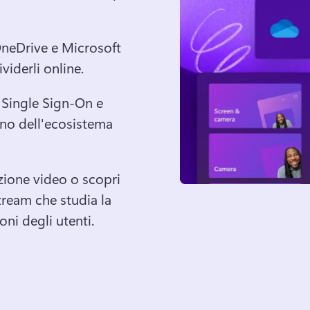
OneDrive e Microsoft 
iderli online. 
, Single Sign-On e 
rno dell'ecosistema 
zione video o scopri 
tream che studia la 
oni degli utenti.