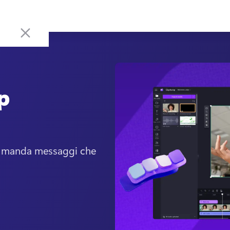
p
 e manda messaggi che 