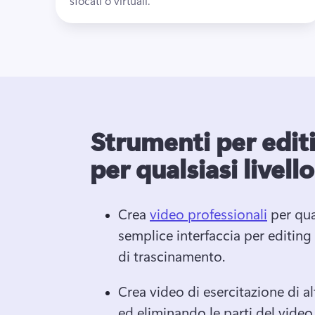
sfocati o virtuali.
Strumenti per edit
per qualsiasi livello
Crea 
video professionali
 per qua
semplice interfaccia per editing
di trascinamento. 
Crea video di esercitazione di al
ed eliminando le parti del video 