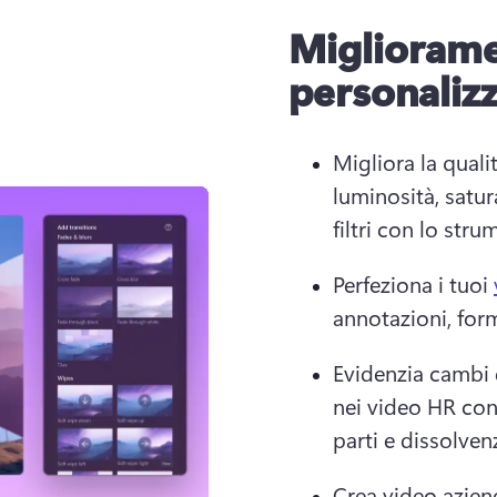
Miglioramen
personalizz
Migliora la quali
luminosità, satu
filtri con lo stru
Perfeziona i tuoi 
annotazioni, form
Evidenzia cambi 
nei video HR con 
parti e dissolvenz
Crea video azien