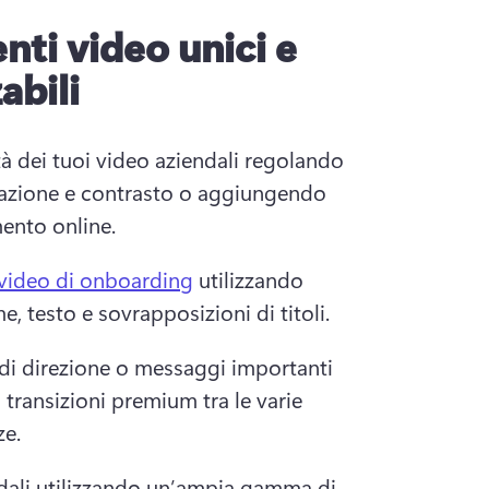
ti video unici e
abili
tà dei tuoi video aziendali regolando 
razione e contrasto o aggiungendo 
mento online. 
video di onboarding
 utilizzando 
e, testo e sovrapposizioni di titoli. 
di direzione o messaggi importanti 
transizioni premium tra le varie 
e. 
dali utilizzando un’ampia gamma di 