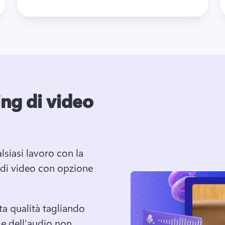
ing di video
lsiasi lavoro con la 
 di video con opzione 
ta qualità tagliando 
e dell’audio non 