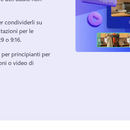
er condividerli su 
azioni per le 
9 o 9:16. 
per principianti per 
oni o video di 