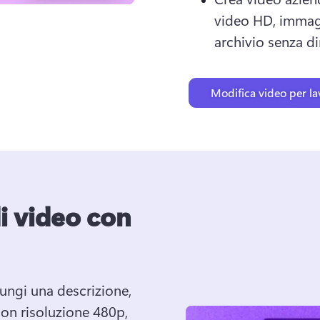
video HD, immagi
archivio senza dir
Modifica video per la
i video con
ungi una descrizione, 
on risoluzione 480p, 