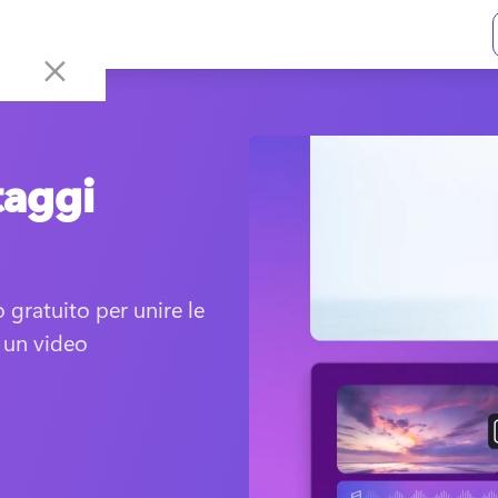
taggi
gratuito per unire le 
 un video 