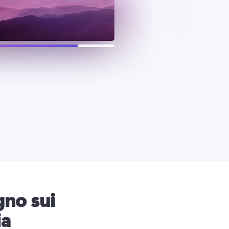
gno sui
ia