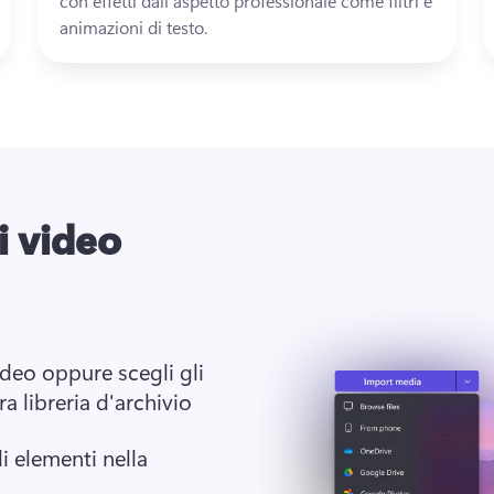
con effetti dall’aspetto professionale come filtri e 
animazioni di testo. 
 video
ideo oppure scegli gli 
a libreria d'archivio
i elementi nella 