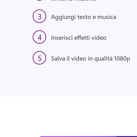
3
Aggiungi testo e musica
4
Inserisci effetti video
5
Salva il video in qualità 1080p