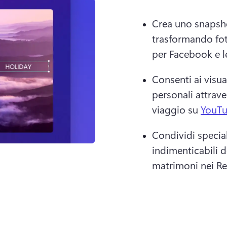
Crea uno snapsho
trasformando foto
per Facebook e le
Consenti ai visual
personali attrav
viaggio su 
YouT
Condividi special
indimenticabili d
matrimoni nei Re