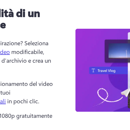
ità di un
ce
irazione? 
Seleziona 
ideo
 modificabile, 
 d’archivio e crea un 
sionamento del video 
tuoi 
ali
 in pochi clic. 
à 1080p gratuitamente 