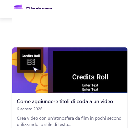
contenuto
principale
Accedi
Provalo gratuitamente
Come aggiungere titoli di coda a un video
6 agosto 2026
Crea video con un'atmosfera da film in pochi secondi
utilizzando lo stile di testo...