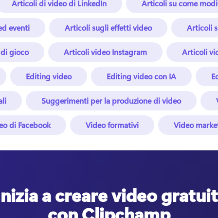
Articoli di video di LinkedIn
Articoli su come modi
 ed eventi
Articoli sugli effetti video
Articoli s
 di gioco
Articoli video Instagram
Articoli vi
Editing video
Editing video con IA
E
li
Suggerimenti per la produzione di video
eo di Facebook
Video formativi
Video marke
Inizia a creare video gratuit
con Clipchamp