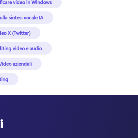
ficare video in Windows
ulla sintesi vocale IA
deo X (Twitter)
diting video e audio
Video aziendali
ting
i