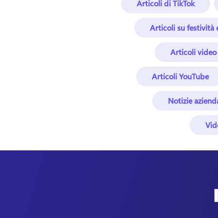
Articoli di TikTok
Articoli su festività
Articoli video
Articoli YouTube
Notizie azienda
Vid