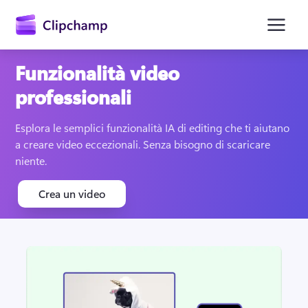
contenuto
principale
Funzionalità video
professionali
Esplora le semplici funzionalità IA di editing che ti aiutano 
a creare video eccezionali. Senza bisogno di scaricare 
niente.
Crea un video
Accedi
Provalo gratuitamente