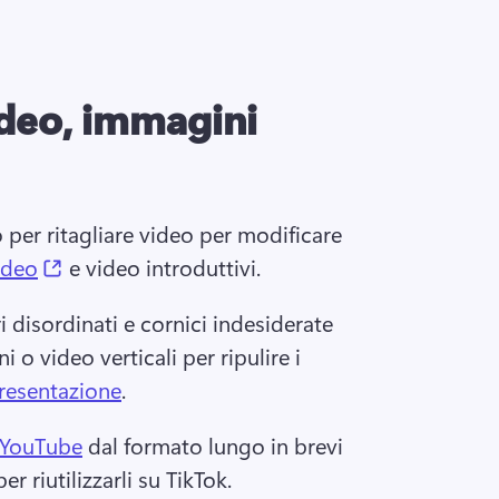
ideo, immagini
per ritagliare video per modificare 
(opens in a new tab)
video
 e video introduttivi. 
i disordinati e cornici indesiderate 
 o video verticali per ripulire i 
presentazione
. 
 YouTube
 dal formato lungo in brevi 
r riutilizzarli su TikTok. 