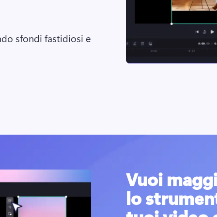
 
ndo sfondi fastidiosi e 
Vuoi maggi
lo strument
tuoi video 