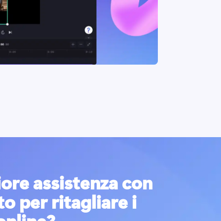
ore assistenza con
o per ritagliare i
online?