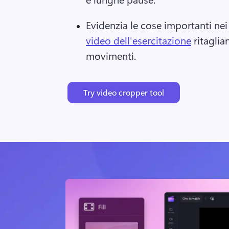
Evidenzia le cose importanti nei
video dell'esercitazione
 ritaglia
movimenti. 
Try video cropper tool