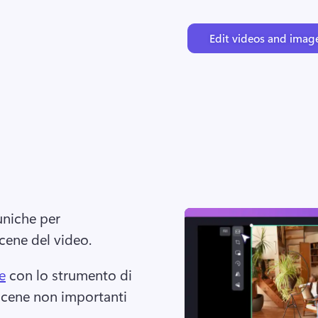
Edit videos and imag
uniche per 
scene del video. 
e
 con lo strumento di 
scene non importanti 