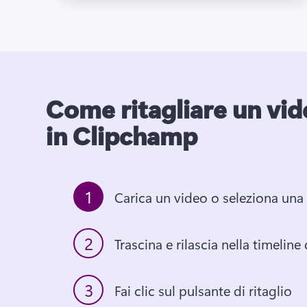
Come ritagliare un vid
in Clipchamp
1
Carica un video o seleziona una 
2
Trascina e rilascia nella timeline
3
Fai clic sul pulsante di ritaglio