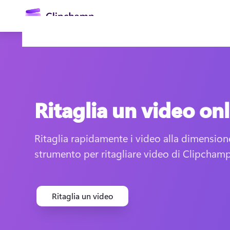
contenuto
principale
Ritaglia un video on
Ritaglia rapidamente i video alla dimensione
strumento per ritagliare video di Clipchamp
Accedi
Provalo gratuitamente
Ritaglia un video