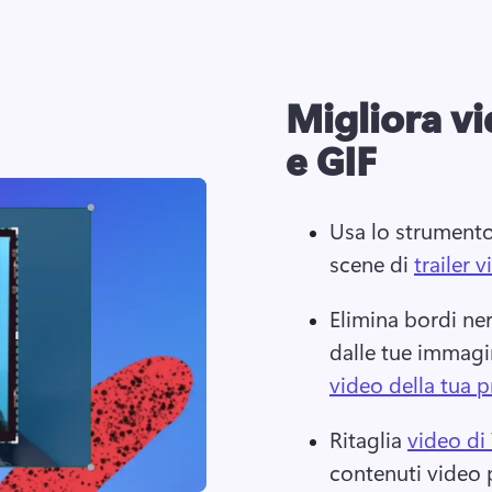
Migliora v
e GIF
Usa lo strumento 
scene di 
trailer 
Elimina bordi ner
dalle tue immagini
video della tua 
Ritaglia 
video di
contenuti video pe