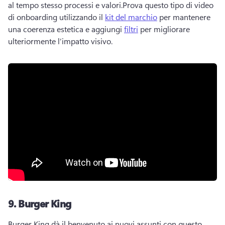
al tempo stesso processi e valori.
Prova questo tipo di video 
di onboarding utilizzando il 
kit del marchio
 per mantenere 
una coerenza estetica e aggiungi 
filtri
 per migliorare 
ulteriormente l’impatto visivo. 
9.
Burger King
Burger King dà il benvenuto ai nuovi assunti con questo 