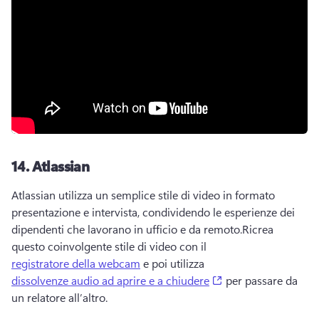
14.
Atlassian
Atlassian utilizza un semplice stile di video in formato 
presentazione e intervista, condividendo le esperienze dei 
dipendenti che lavorano in ufficio e da remoto.
Ricrea 
questo coinvolgente stile di video con il 
registratore della webcam
 e poi utilizza 
(opens in a new tab
dissolvenze audio ad aprire e a chiudere
 per passare da 
un relatore all’altro. 