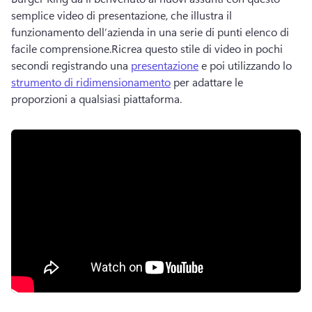
semplice video di presentazione, che illustra il 
funzionamento dell’azienda in una serie di punti elenco di 
facile comprensione.
Ricrea questo stile di video in pochi 
secondi registrando una 
presentazione
 e poi utilizzando lo 
strumento di ridimensionamento
 per adattare le 
proporzioni a qualsiasi piattaforma. 