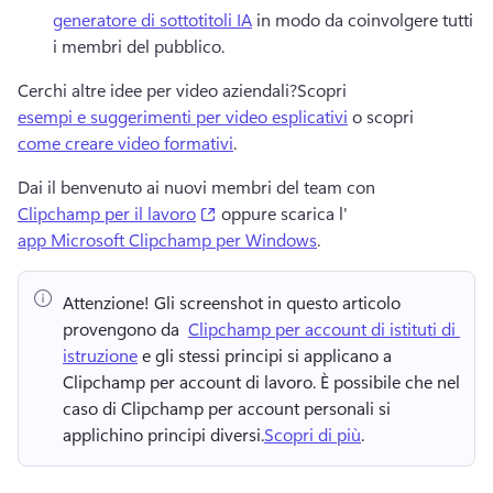
generatore di sottotitoli IA
 in modo da coinvolgere tutti 
i membri del pubblico. 
Cerchi altre idee per video aziendali?
Scopri 
esempi e suggerimenti per video esplicativi
 o scopri 
come creare video formativi
. 
Dai il benvenuto ai nuovi membri del team con 
(opens in a new tab)
Clipchamp per il lavoro
 oppure scarica l' 
app Microsoft Clipchamp per Windows
. 
Attenzione!
 Gli screenshot in questo articolo 
provengono da ⁠ 
Clipchamp per account di istituti di 
istruzione
 e gli stessi principi si applicano a 
Clipchamp per account di lavoro. 
È possibile che nel 
caso di Clipchamp per account personali si 
applichino principi diversi.
Scopri di più
. 