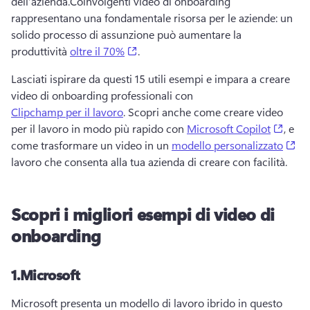
dell’azienda.
Coinvolgenti video di onboarding 
rappresentano una fondamentale risorsa per le aziende: un 
solido processo di assunzione può aumentare la 
(opens in a new tab)
produttività 
oltre il 70%
. 
Lasciati ispirare da questi 15 utili esempi e impara a creare 
video di onboarding professionali con 
Clipchamp per il lavoro
. 
Scopri anche come creare video 
(open
per il lavoro in modo più rapido con 
Microsoft Copilot
, e 
(o
come trasformare un video in un 
modello personalizzato
lavoro che consenta alla tua azienda di creare con facilità. 
Scopri i migliori esempi di video di
onboarding
1.
Microsoft
Microsoft presenta un modello di lavoro ibrido in questo 