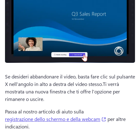
Se desideri abbandonare il video, basta fare clic sul pulsante 
X nell'angolo in alto a destra del video stesso.
Ti verrà 
mostrata una nuova finestra che ti offre l'opzione per 
rimanere o uscire.
Passa al nostro articolo di aiuto sulla 
(opens in a new
registrazione dello schermo e della webcam
 per altre 
indicazioni. 