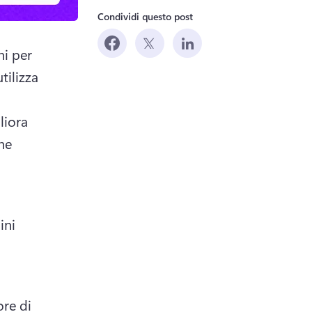
Condividi questo post
i per 
ilizza 
iora 
he 
ni 
re di 