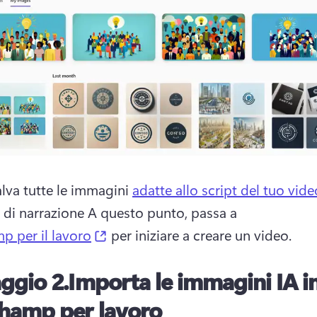
alva tutte le immagini 
adatte allo script del tuo vide
 di narrazione 
A questo punto, passa a 
(opens in a new tab)
p per il lavoro
 per iniziare a creare un video. 
ggio 2.
Importa le immagini IA i
hamp per lavoro