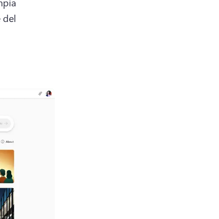
pia 
 del 