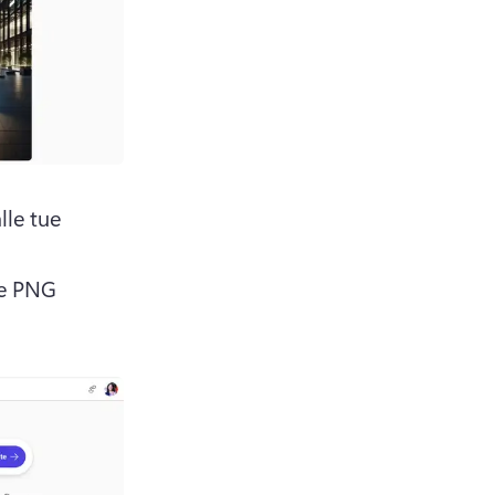
lle tue 
e PNG 