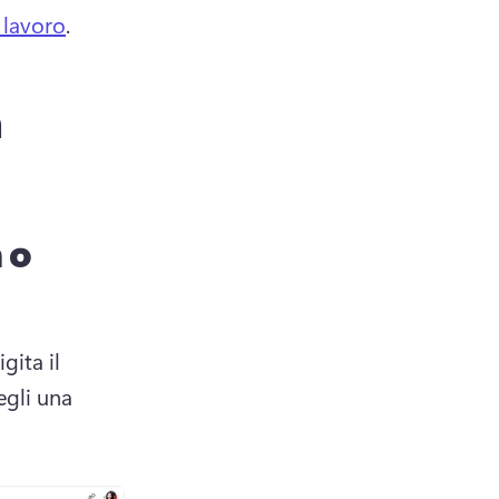
 lavoro
. 
n
 o
w tab)
gita il 
gli una 