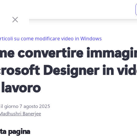
rticoli su come modificare video in Windows
e convertire immagin
rosoft Designer in vi
 lavoro
 il giorno
7 agosto 2025
Madhushri Banerjee
sta pagina