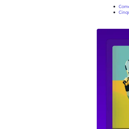
Come
Cinqu