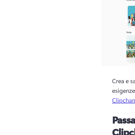
Crea e s
esigenze
Clipcham
Passa
Clipc