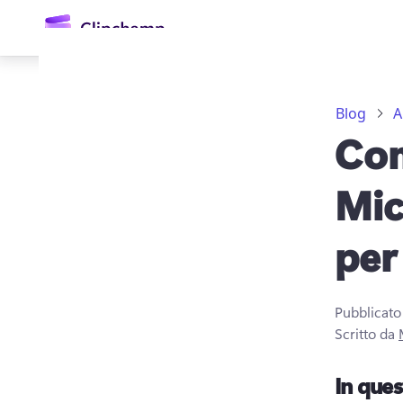
contenuto
principale
Blog
A
Com
Mic
per
Accedi
Provalo gratuitamente
Pubblicato
Scritto da
In que