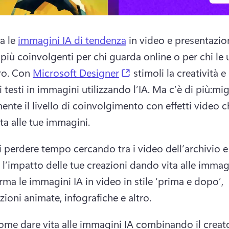
a le 
immagini IA di tendenza
 in video e presentazion
più coinvolgenti per chi guarda online o per chi le ut
(opens in a new tab)
o. 
Con 
Microsoft Designer
 stimoli la creatività e 
 testi in immagini utilizzando l’IA. 
Ma c’è di più:
migl
ente il livello di coinvolgimento con effetti video c
ta alle tue immagini.
i perdere tempo cercando tra i video dell’archivio e 
l’impatto delle tue creazioni dando vita alle immagi
rma le immagini IA in video in stile ‘prima e dopo’, 
zioni animate, infografiche e altro.
ome dare vita alle immagini IA combinando il creato