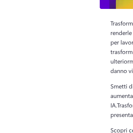
Trasform
renderle 
per lavor
trasformi
ulteriorm
danno vi
Smetti d
aumenta 
IA.
Trasfo
presenta
Scopri c