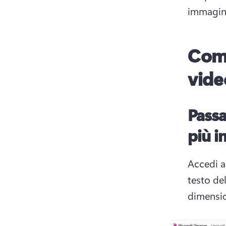
immagini
Come
vide
Passa
più 
Accedi a
testo del
dimensio