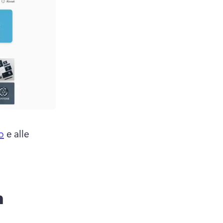
o
 e alle 
n