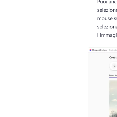
Puoi anch
selezione
mouse su
seleziona
l'immagi