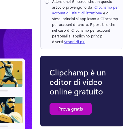
Attenzione!
 Gli screenshot in questo 
articolo provengono da ⁠ 
Clipchamp per 
account di istituti di istruzione
 e gli 
stessi principi si applicano a Clipchamp 
per account di lavoro. 
È possibile che 
nel caso di Clipchamp per account 
personali si applichino principi 
diversi.
Scopri di più
. 
Clipchamp è un
editor di video
online gratuito
Prova gratis