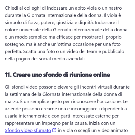
Chiedi ai colleghi di indossare un abito viola o un nastro 
durante la Giornata internazionale della donna. 
Il viola è 
simbolo di forza, potere, giustizia e dignità. 
Indossare il 
colore universale della Giornata internazionale della donna 
è un modo semplice ma efficace per mostrare il proprio 
sostegno, ma è anche un'ottima occasione per una foto 
perfetta. 
Scatta una foto o un video del team e pubblicalo 
nella pagina dei social media aziendali. 
11.
Creare uno sfondo di riunione online
Gli sfondi video possono elevare gli incontri virtuali durante 
la settimana della Giornata internazionale della donna di 
marzo. 
È un semplice gesto per riconoscere l'occasione. 
Le 
aziende possono crearne una e incoraggiare i dipendenti a 
usarla internamente e con parti interessate esterne per 
rappresentare un impegno per la causa. 
Inizia con un 
(opens in a new tab)
Sfondo video sfumato
 in viola o scegli un video animato 