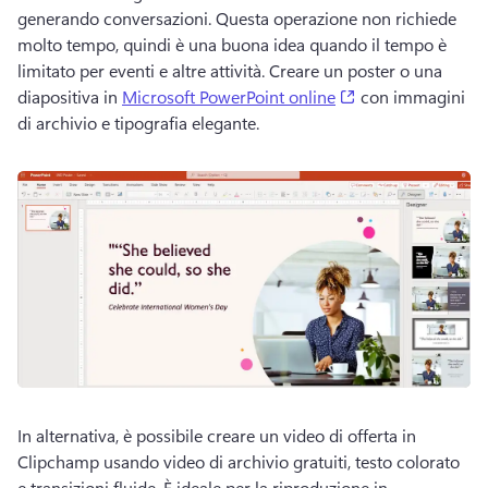
generando conversazioni. 
Questa operazione non richiede 
molto tempo, quindi è una buona idea quando il tempo è 
limitato per eventi e altre attività. 
Creare un poster o una 
(opens in a new t
diapositiva in 
Microsoft PowerPoint online
 con immagini 
di archivio e tipografia elegante. 
In alternativa, è possibile creare un video di offerta in 
Clipchamp usando video di archivio gratuiti, testo colorato 
e transizioni fluide. 
È ideale per la riproduzione in 