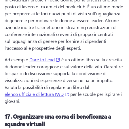
posto di lavoro o tra amici del book club. 
È un ottimo modo 
per proporre ai lettori nuovi punti di vista sull’uguaglianza 
di genere e per motivare le donne a essere leader. 
Alcune 
aziende inoltre trasmettono in streaming registrazioni di 
conferenze internazionali o eventi di gruppo incentrati 
sull'uguaglianza di genere per fornire ai dipendenti 
l'accesso alle prospettive degli esperti. 
(opens in a new tab)
Ad esempio 
Dare to Lead
 è un ottimo libro sulla crescita 
di donne leader coraggiose e sul valore della vita. 
Garantire 
lo spazio di discussione supporta la condivisione di 
visualizzazioni ed esperienze diverse ne ha un impatto. 
Valuta la possibilità di regalare un libro dal 
(opens in a new tab)
elenco ufficiale di lettura IWD
 per le scuole per ispirare i 
giovani. 
17.
Organizzare una corsa di beneficenza a
squadre virtuali