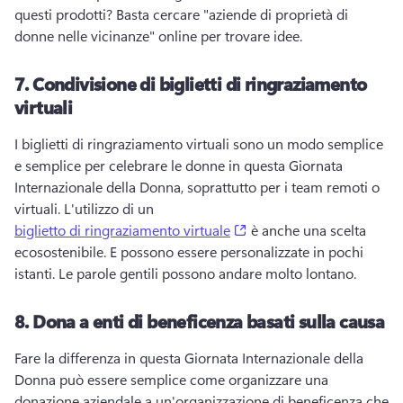
questi prodotti? 
Basta cercare "aziende di proprietà di 
donne nelle vicinanze" online per trovare idee. 
7.
Condivisione di biglietti di ringraziamento
virtuali
I biglietti di ringraziamento virtuali sono un modo semplice 
e semplice per celebrare le donne in questa Giornata 
Internazionale della Donna, soprattutto per i team remoti o 
virtuali. 
L'utilizzo di un 
(opens in a new tab)
biglietto di ringraziamento virtuale
 è anche una scelta 
ecosostenibile. 
E possono essere personalizzate in pochi 
istanti. 
Le parole gentili possono andare molto lontano. 
8.
Dona a enti di beneficenza basati sulla causa
Fare la differenza in questa Giornata Internazionale della 
Donna può essere semplice come organizzare una 
donazione aziendale a un'organizzazione di beneficenza che 