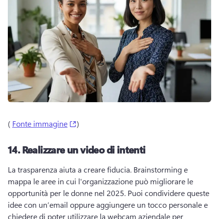
(opens in a new tab)
( 
Fonte immagine
) 
14.
Realizzare un video di intenti
La trasparenza aiuta a creare fiducia. 
Brainstorming e 
mappa le aree in cui l'organizzazione può migliorare le 
opportunità per le donne nel 2025. 
Puoi condividere queste 
idee con un’email oppure aggiungere un tocco personale e 
chiedere di poter utilizzare la webcam aziendale per 