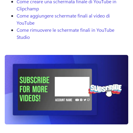
Come creare una schermata finale di YouTube in
Clipchamp
Come aggiungere schermate finali al video di
YouTube
Come rimuovere le schermate finali in YouTube
Studio