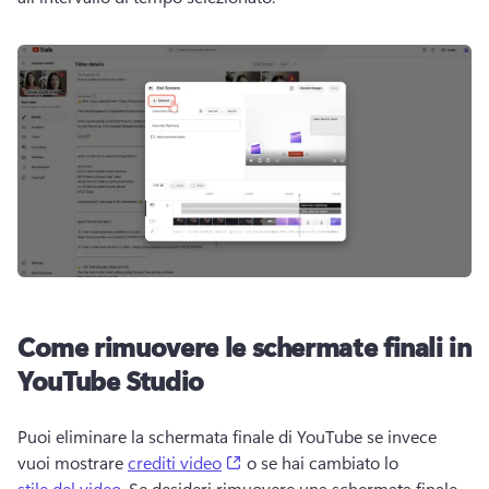
Come rimuovere le schermate finali in
YouTube Studio
Puoi eliminare la schermata finale di YouTube se invece 
(opens in a new tab)
vuoi mostrare 
crediti video
 o se hai cambiato lo 
stile del video
. 
Se desideri rimuovere una schermata finale 