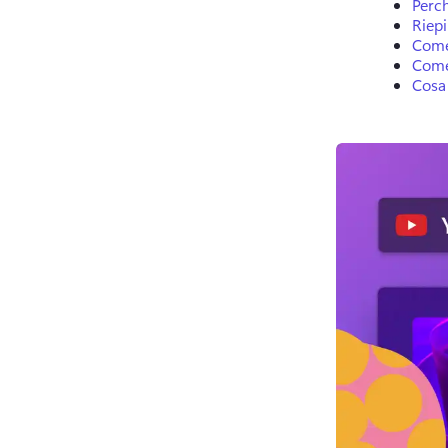
Perc
Riepi
Come
Come
Cosa