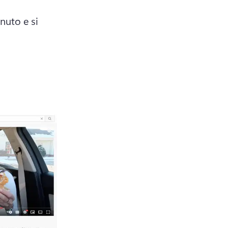
un singolo video, quindi la qualità batte quantità ogni volta. 
uto e si 