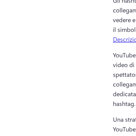
Gli hash
collegam
vedere e 
il simbol
Descrizi
YouTube m
video di
spettato
collegam
dedicata
hashtag.
Una stra
YouTube 