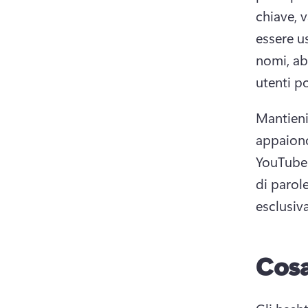
chiave, v
essere us
nomi, abb
utenti p
Mantieni
appaiono
YouTube 
di parol
esclusiva
Cosa