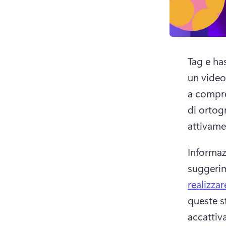
Tag e ha
un video
a compre
di ortog
attivame
Informazi
suggerim
realizza
queste s
accattiv