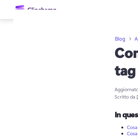
contenuto
principale
Blog
A
Com
tag
Aggiornato
Accedi
Scritto da
Provalo gratuitamente
In que
Cosa 
Cosa