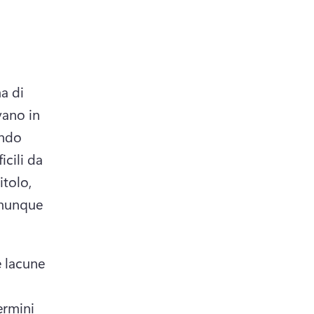
 di 
vano in 
ndo 
cili da 
tolo, 
munque 
 lacune 
 
rmini 