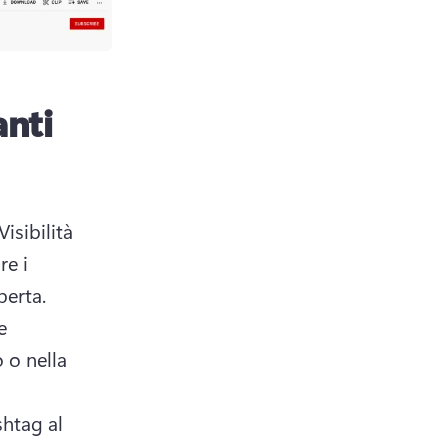
anti
Il posizionamento degli hashtag intelligenti può aumentare Visibilità 
e i 
contenuti e inserirli nei feed shorts e sugli scaffali per la scoperta. 
 
 o nella 
htag al 