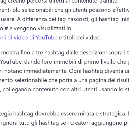
tag creano percorsi diretti al contenuto tramite 
enti blu selezionabili che gli utenti possono effetti
usare. 
A differenza dei tag nascosti, gli hashtag ini
o # e vengono visualizzati in 
oni di video di YouTube
 e titoli dei video. 
ostra fino a tre hashtag dalle descrizioni sopra i tit
 YouTube, dando loro immobili di primo livello che gl
ri notano immediatamente. 
Ogni hashtag diventa un
ento selezionabile che porta a una pagina dei risulta
, collegando contenuto con altri utenti usando lo st
 
tegia hashtag dovrebbe essere mirata e strategica. 
ignora tutti gli hashtag se i creatori aggiungono più