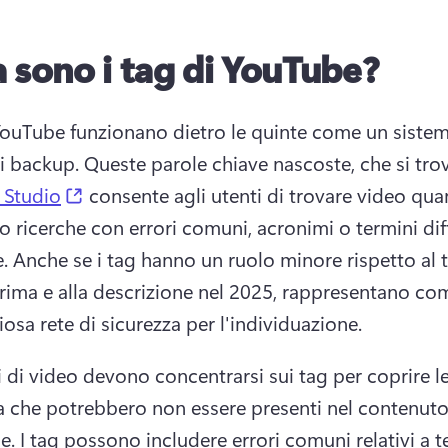
 sono i tag di YouTube?
 YouTube funzionano dietro le quinte come un sistema
i backup. 
Queste parole chiave nascoste, che si tro
(opens in a new tab)
 Studio
 consente agli utenti di trovare video qua
 ricerche con errori comuni, acronimi o termini diffi
. 
Anche se i tag hanno un ruolo minore rispetto al ti
prima e alla descrizione nel 2025, rappresentano co
osa rete di sicurezza per l'individuazione. 
i di video devono concentrarsi sui tag per coprire le
ca che potrebbero non essere presenti nel contenuto
e. 
I tag possono includere errori comuni relativi a te