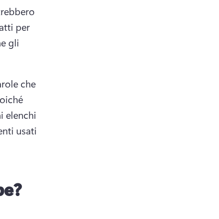
trebbero 
tti per 
 gli 
role che 
oiché 
 elenchi 
ti usati 
be?