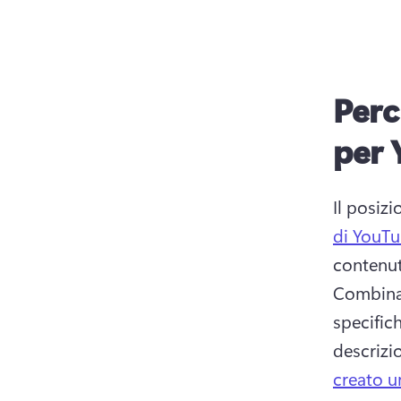
Perc
per 
di YouTu
Combina 
specifich
descrizi
creato u