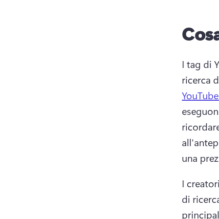
Cosa
I tag di
ricerca d
YouTube
eseguono
ricordare
all'ante
una prezi
I creator
di ricer
principal