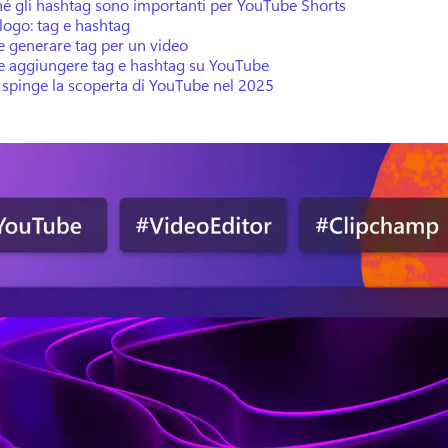
hé gli hashtag sono importanti per YouTube Shorts
logo: tag e hashtag
 generare tag per un video
 aggiungere tag e hashtag su YouTube
 spinge la scoperta di YouTube nel 2025