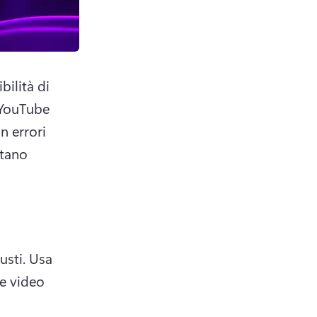
ilità di 
 YouTube 
 errori 
tano 
usti. 
Usa 
e video 