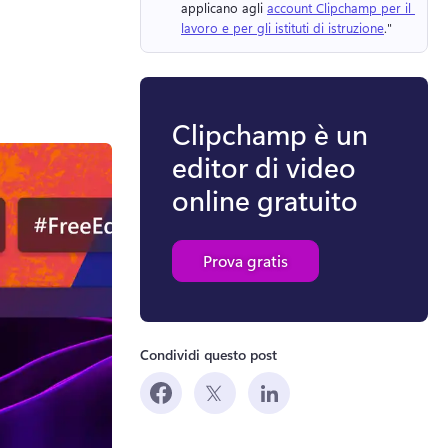
applicano agli 
account Clipchamp per il 
lavoro e per gli istituti di istruzione
." 
Clipchamp è un
editor di video
online gratuito
Prova gratis
Condividi questo post