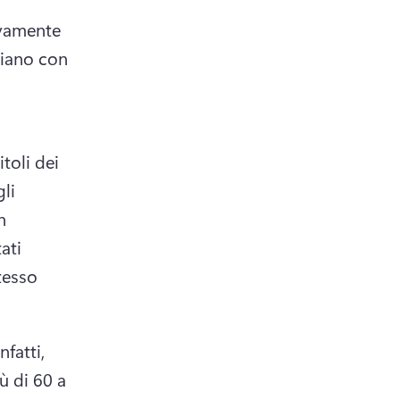
vamente 
ziano con 
oli dei 
i 
 
ti 
esso 
Infatti, 
 di 60 a 