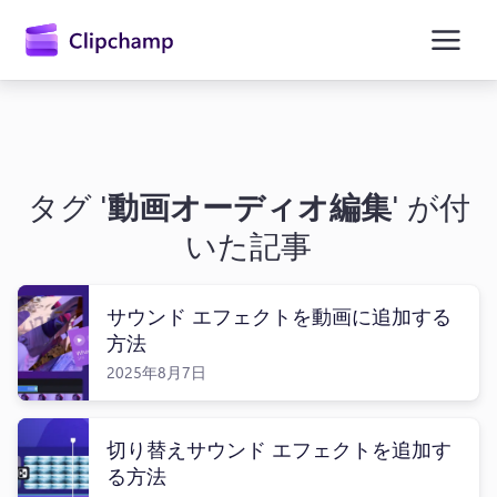
ン
コ
ン
テ
ン
ツ
に
ス
キ
タグ '
動画オーディオ編集
' が付
ッ
プ
いた記事
サウンド エフェクトを動画に追加する
方法
2025年8月7日
切り替えサウンド エフェクトを追加す
る方法