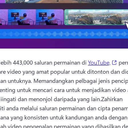
(ope
ebih 443,000 saluran permainan di 
YouTube,
 per
nre video yang amat popular untuk ditonton dan dic
an untuknya. 
Memandangkan pelbagai jenis pencip
enting untuk mencari cara untuk menjadikan video 
ingati dan menonjol daripada yang lain.
Zahirkan 
iti anda melalui saluran permainan dan cipta penam
ana yang konsisten untuk kandungan anda dengan 
h video pengenalan permainan yang dihasilkan d