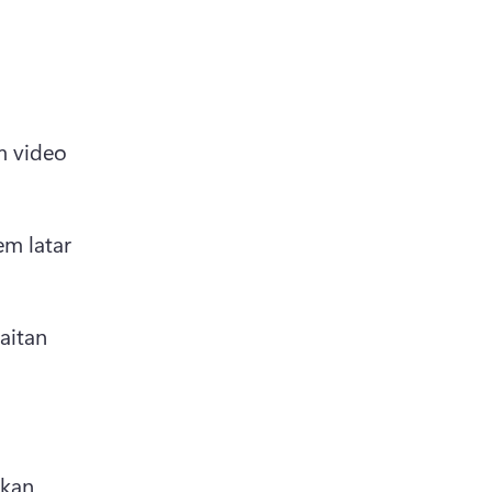
 video 
em latar 
itan 
kan 