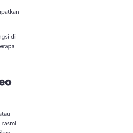
mpatkan 
tab)
si di 
erapa 
deo
tau 
rasmi 
kan 