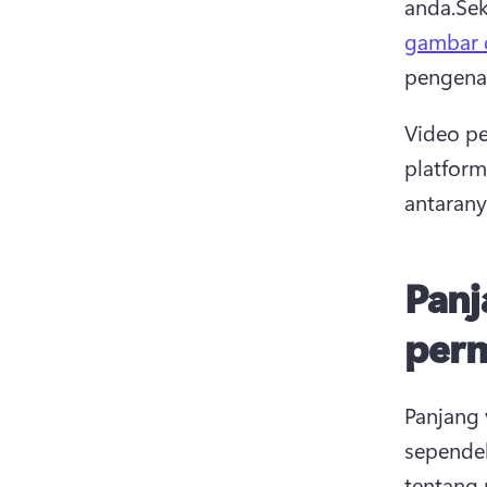
anda.
Sek
gambar 
pengenal
Video pe
platform
antarany
Panj
per
Panjang 
sependek
tentang 