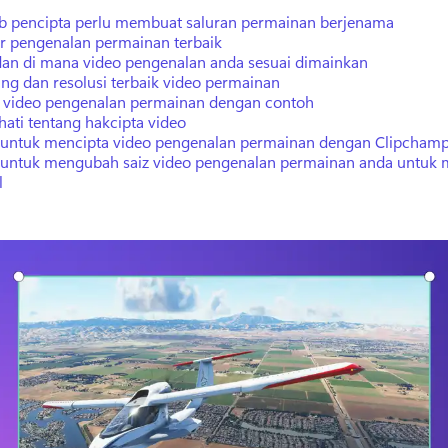
b pencipta perlu membuat saluran permainan berjenama
r pengenalan permainan terbaik
 dan di mana video pengenalan anda sesuai dimainkan
ng dan resolusi terbaik video permainan
 video pengenalan permainan dengan contoh
hati tentang hakcipta video
 untuk mencipta video pengenalan permainan dengan Clipcham
 untuk mengubah saiz video pengenalan permainan anda untuk 
l