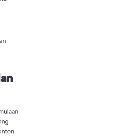
n 
lan
mulaan 
ng 
onton 