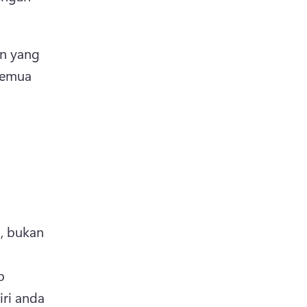
n yang 
emua 
, bukan 
 
ri anda 