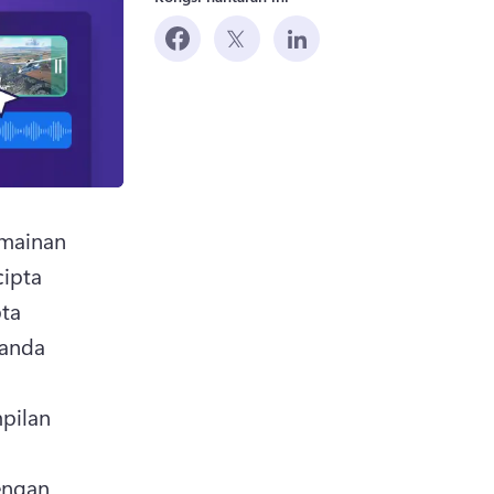
ns in a new tab)
mainan 
ipta 
ta 
anda 
pilan 
engan 