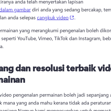
iranya anda telah menyertakan lapisan 
dalam gambar
 diri anda yang sedang bercakap, te
(opens in a new 
an anda selepas 
cangkuk video
. 
rmainan yang merangkumi pengenalan boleh dikong
 seperti YouTube, Vimeo, TikTok dan Instagram, beb
a.
ang dan resolusi terbaik vi
mainan
video pengenalan permainan boleh jadi sepanjang a
 mana yang anda mahu kerana tidak ada peraturan 
panjang.
Namun kami mengesyorkan untuk memasti