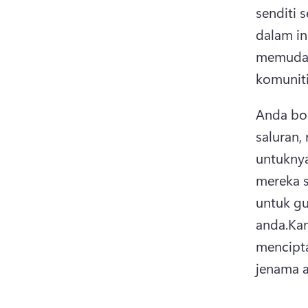
senditi 
dalam in
memudahk
komuniti
Anda bo
saluran,
untuknya
mereka s
untuk g
anda.
Kam
mencipta
jenama 