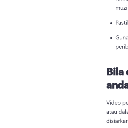
muzi
Pasti
Guna
perib
Bila
anda
Video pe
atau da
disiarka