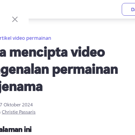
D
rtikel video permainan
a mencipta video
genalan permainan
jenama
17 Oktober 2024
h
Christie Passaris
alaman ini