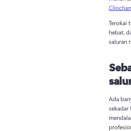
Clipcha
Terokai 
hebat, d
saluran 
Seba
salu
Ada bany
sekadar 
mendala
profesio