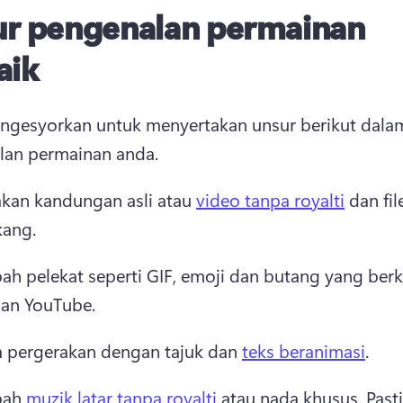
r pengenalan permainan
aik
gesyorkan untuk menyertakan unsur berikut dalam
lan permainan anda.
kan kandungan asli atau 
video tanpa royalti
 dan fil
kang. 
ah pelekat seperti GIF, emoji dan butang yang berka
an YouTube.
a pergerakan dengan tajuk dan 
teks beranimasi
. 
ah 
muzik latar tanpa royalti
 atau nada khusus. 
Pasti