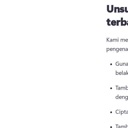
Unsu
terb
Kami men
pengena
Guna
bela
Tamb
deng
Cipt
Tamb