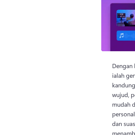
Dengan l
ialah ge
kandung
wujud, p
mudah di
personal
dan suas
menamba