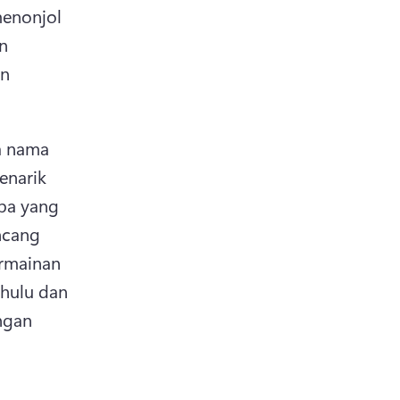
nonjol 
 
n 
 nama 
narik 
pa yang 
cang 
rmainan 
hulu dan 
gan 