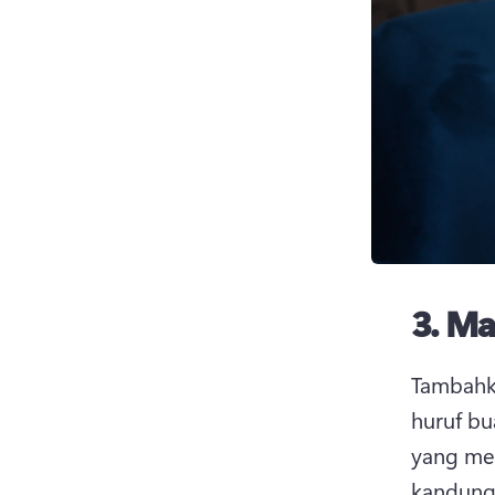
3.
Ma
Tambahka
huruf bu
yang mem
kandunga