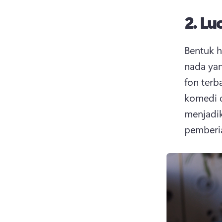
2.
Lu
Bentuk h
nada yan
fon terb
komedi d
menjadik
pemberia