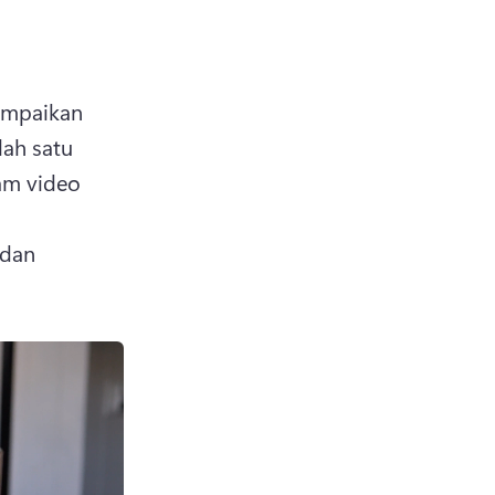
ampaikan 
ah satu 
am video 
dan 