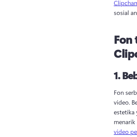
Clipcha
sosial an
Fon 
Cli
1.
Be
Fon serb
video. 
B
estetika
menarik 
video p