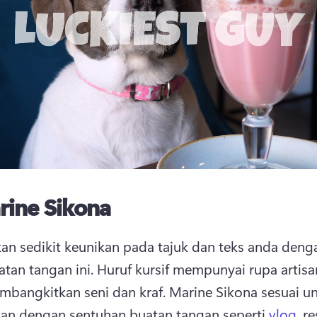
rine Sikona
n sedikit keunikan pada tajuk dan teks anda denga
atan tangan ini. 
Huruf kursif mempunyai rupa artisan 
bangkitkan seni dan kraf. 
Marine Sikona sesuai un
n dengan sentuhan buatan tangan seperti 
vlog
, r