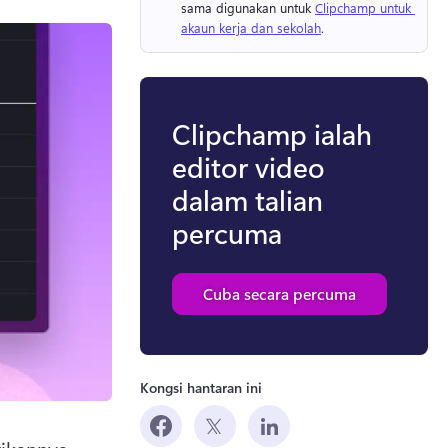
sama digunakan untuk 
Clipchamp untuk 
akaun kerja dan sekolah
. 
Clipchamp ialah
editor video
dalam talian
percuma
Cuba secara percuma
Kongsi hantaran ini