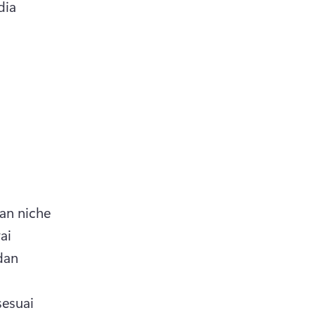
ia 
an niche 
i 
an 
sesuai 