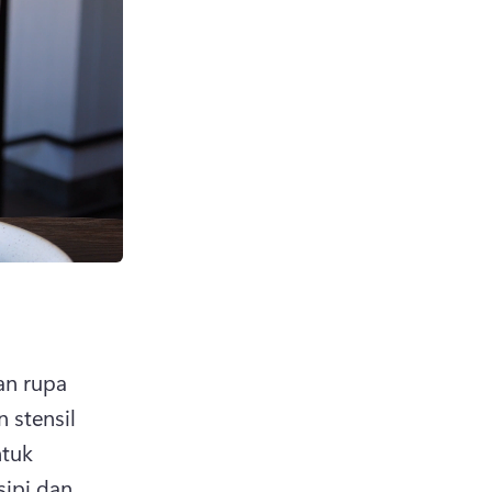
n rupa 
stensil 
tuk 
esipi dan 