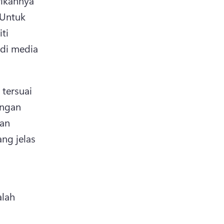
ikannya 
Untuk 
ti 
di media 
tersuai 
ngan 
an 
g jelas 
lah 