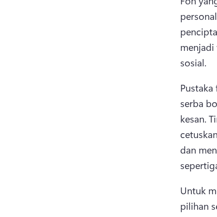
Fon yan
personal
pencipta
menjadi 
sosial. 
Pustaka 
serba bo
kesan. 
T
cetuskan
dan mena
sepertig
Untuk me
pilihan 