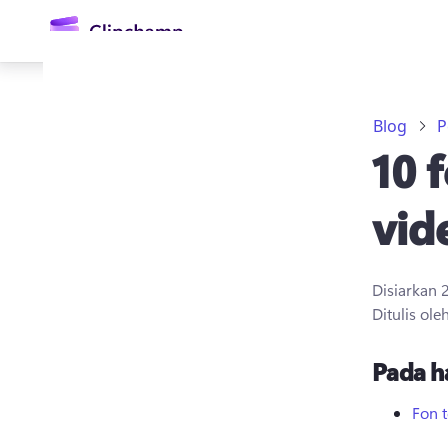
kandungan
utama
Blog
P
10 
vid
Disiarkan
Daftar masuk
Ditulis ole
Cuba secara percuma
Pada h
Fon 