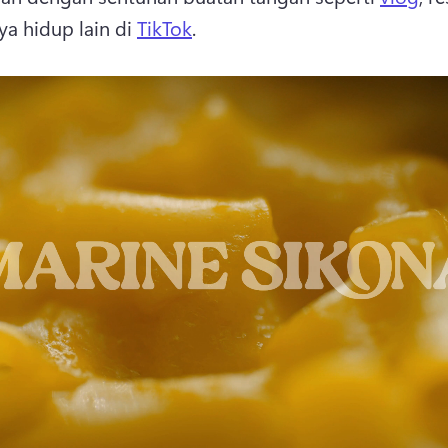
ya hidup lain di 
TikTok
. 