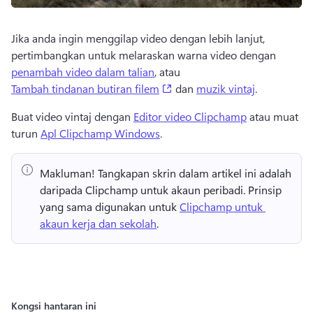
Jika anda ingin menggilap video dengan lebih lanjut, 
pertimbangkan untuk melaraskan warna video dengan 
penambah video dalam talian
, atau 
(opens in a new tab)
Tambah tindanan butiran filem
 dan 
muzik vintaj
.
Buat video vintaj dengan 
Editor video Clipchamp
 atau muat 
turun 
Apl Clipchamp Windows
.
Makluman!
 Tangkapan skrin dalam artikel ini adalah 
daripada Clipchamp untuk akaun peribadi. 
Prinsip 
yang sama digunakan untuk 
Clipchamp untuk 
akaun kerja dan sekolah
. 
Kongsi hantaran ini