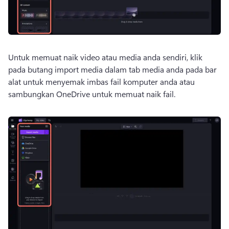
Untuk memuat naik video atau media anda sendiri, klik 
pada butang import media dalam tab media anda pada bar 
alat untuk menyemak imbas fail komputer anda atau 
sambungkan OneDrive untuk memuat naik fail.