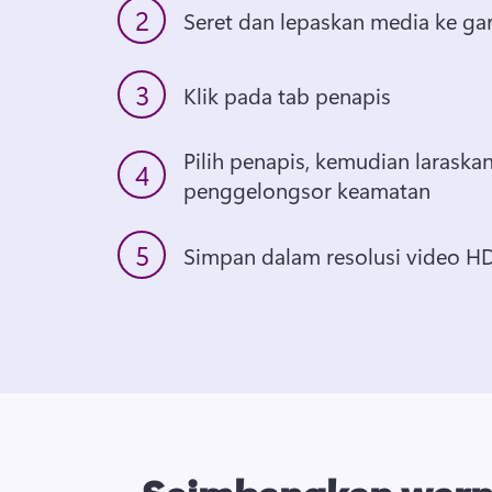
2
Seret dan lepaskan media ke ga
3
Klik pada tab penapis
Pilih penapis, kemudian laraska
4
penggelongsor keamatan
5
Simpan dalam resolusi video H