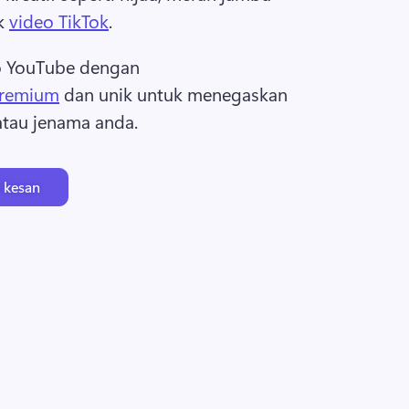
k 
video TikTok
. 
o YouTube dengan 
premium
 dan unik untuk menegaskan 
atau jenama anda. 
 kesan