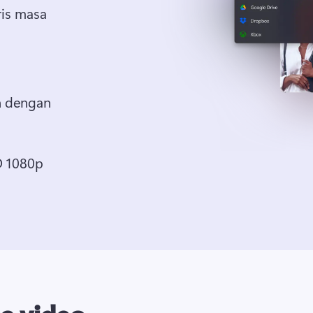
ris masa
n dengan 
D 1080p