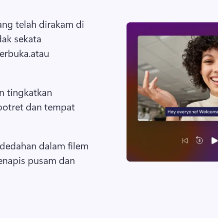
ang telah dirakam di 
ak sekata 
rbuka.atau 
n tingkatkan 
otret dan tempat 
dedahan dalam filem 
enapis pusam dan 