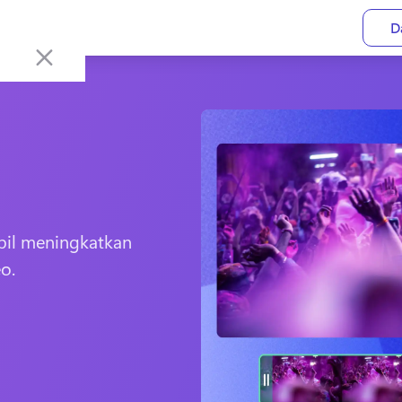
D
bil meningkatkan 
o. 