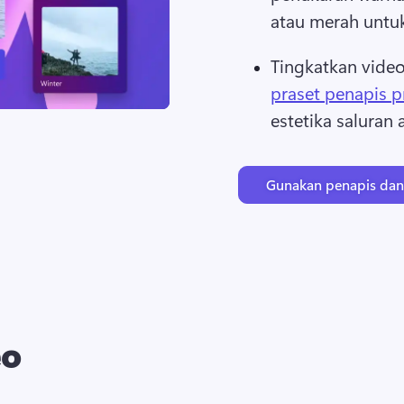
atau merah untu
Tingkatkan vide
praset penapis 
estetika saluran 
Gunakan penapis dan
eo