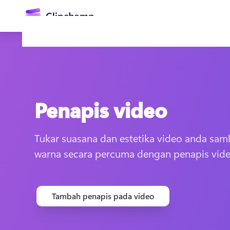
kandungan
utama
Penapis video
Tukar suasana dan estetika video anda sam
warna secara percuma dengan penapis vide
Daftar masuk
Cuba secara percuma
Tambah penapis pada video