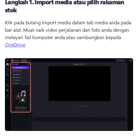
Langkah 1.
Import media atau pilih rakaman
stok
Klik pada butang import media dalam tab media anda pada 
bar alat. 
Muat naik video perjalanan dan foto anda dengan 
melayari fail komputer anda atau sambungkan kepada 
OneDrive
. 