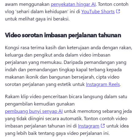
awam menggunakan 
penyekatan hingar AI
. 
Tonton contoh 
(opens 
vlog ‘sehari dalam kehidupan’ ini di 
YouTube Shorts
untuk melihat gaya ini beraksi. 
Video sorotan imbasan perjalanan tahunan
Kongsi rasa terima kasih dan keterujaan anda dengan rakan, 
keluarga dan pengikut anda dalam video imbasan 
perjalanan yang memukau. 
Daripada pemandangan yang 
indah dan pemandangan tingkap kapal terbang kepada 
makanan ikonik dan bangunan bersejarah, cipta video 
sorotan perjalanan yang estetik untuk 
Instagram Reels
. 
Rakam klip video penceritaan bicara langsung dalam satu 
pengambilan kemudian gunakan 
pembuang bunyi senyap AI
 untuk memotong sebarang jeda 
yang tidak diingini secara automatik. 
Tonton contoh video 
(opens in a ne
imbasan perjalanan tahunan ini di 
Instagram
 untuk idea 
yang lebih baik tentang gaya video perjalanan ini. 