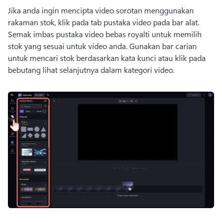
Jika anda ingin mencipta video sorotan menggunakan 
rakaman stok, klik pada tab pustaka video pada bar alat. 
Semak imbas pustaka video bebas royalti untuk memilih 
stok yang sesuai untuk video anda. 
Gunakan bar carian 
untuk mencari stok berdasarkan kata kunci atau klik pada 
bebutang lihat selanjutnya dalam kategori video. 