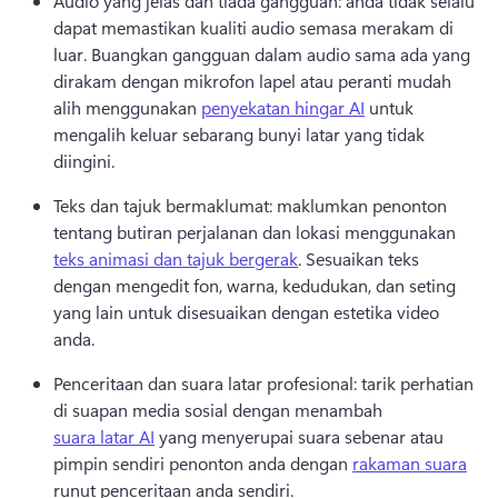
Audio yang jelas dan tiada gangguan: anda tidak selalu 
dapat memastikan kualiti audio semasa merakam di 
luar. 
Buangkan gangguan dalam audio sama ada yang 
dirakam dengan mikrofon lapel atau peranti mudah 
alih menggunakan 
penyekatan hingar AI
 untuk 
mengalih keluar sebarang bunyi latar yang tidak 
diingini. 
Teks dan tajuk bermaklumat: maklumkan penonton 
tentang butiran perjalanan dan lokasi menggunakan 
teks animasi dan tajuk bergerak
. 
Sesuaikan teks 
dengan mengedit fon, warna, kedudukan, dan seting 
yang lain untuk disesuaikan dengan estetika video 
anda. 
Penceritaan dan suara latar profesional: tarik perhatian 
di suapan media sosial dengan menambah 
suara latar AI
 yang menyerupai suara sebenar atau 
pimpin sendiri penonton anda dengan 
rakaman suara
runut penceritaan anda sendiri. 