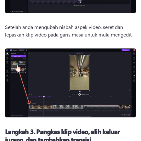
Setelah anda mengubah nisbah aspek video, seret dan 
lepaskan klip video pada garis masa untuk mula mengedit. 
Langkah 3.
Pangkas klip video, alih keluar
jurang, dan tambahkan transisi