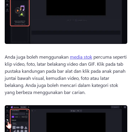
Anda juga boleh menggunakan 
media stok
 percuma seperti 
klip video, foto, latar belakang video dan GIF. 
Klik pada tab 
pustaka kandungan pada bar alat dan klik pada anak panah 
juntai bawah visual, kemudian video, foto atau latar 
belakang. 
Anda juga boleh mencari dalam kategori stok 
yang berbeza menggunakan bar carian. 