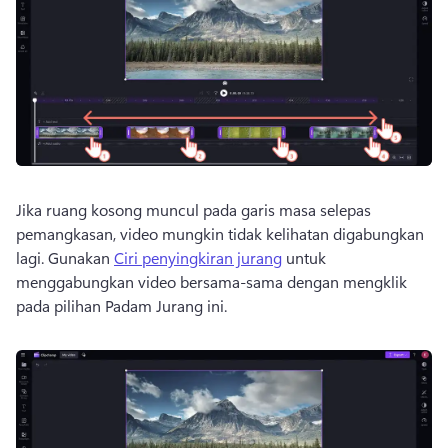
Jika ruang kosong muncul pada garis masa selepas 
pemangkasan, video mungkin tidak kelihatan digabungkan 
lagi. 
Gunakan 
Ciri penyingkiran jurang
 untuk 
menggabungkan video bersama-sama dengan mengklik 
pada pilihan Padam Jurang ini. 