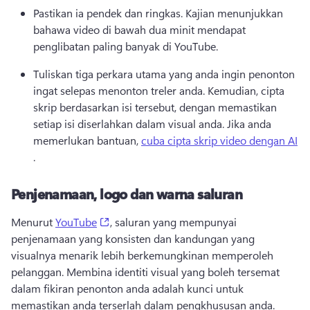
Pastikan ia pendek dan ringkas. 
Kajian menunjukkan 
bahawa video di bawah dua minit mendapat 
penglibatan paling banyak di YouTube. 
Tuliskan tiga perkara utama yang anda ingin penonton 
ingat selepas menonton treler anda. 
Kemudian, cipta 
skrip berdasarkan isi tersebut, dengan memastikan 
setiap isi diserlahkan dalam visual anda. 
Jika anda 
memerlukan bantuan, 
cuba cipta skrip video dengan AI
. 
Penjenamaan, logo dan warna saluran
(opens in a new tab)
Menurut 
YouTube
, saluran yang mempunyai 
penjenamaan yang konsisten dan kandungan yang 
visualnya menarik lebih berkemungkinan memperoleh 
pelanggan. 
Membina identiti visual yang boleh tersemat 
dalam fikiran penonton anda adalah kunci untuk 
memastikan anda terserlah dalam pengkhususan anda. 