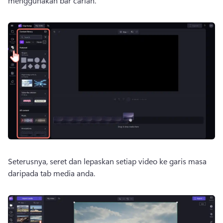
menggunakan bar carian. 
Seterusnya, seret dan lepaskan setiap video ke garis masa 
daripada tab media anda. 