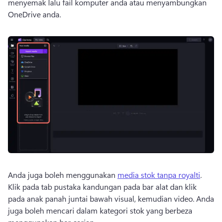
menyemak lalu fail komputer anda atau menyambungkan 
OneDrive anda. 
Anda juga boleh menggunakan 
media stok tanpa royalti
. 
Klik pada tab pustaka kandungan pada bar alat dan klik 
pada anak panah juntai bawah visual, kemudian video. Anda 
juga boleh mencari dalam kategori stok yang berbeza 