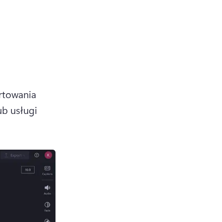
rtowania 
b usługi 