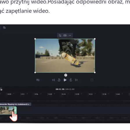
awo przytnij wideo.
Posiadając odpowiedni obraz, m
ć zapętlanie wideo.