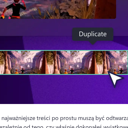
 najważniejsze treści po prostu muszą być odtwarza
ezależnie od tego, czy właśnie dokonałeś wyjątkow