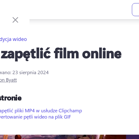
dycja wideo
 zapętlić film online
owano:
23 sierpnia 2024
on Byatt
stronie
apętlić pliki MP4 w usłudze Clipchamp
rtowanie pętli wideo na plik GIF