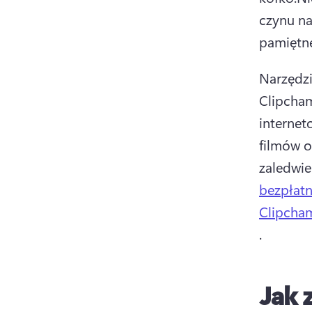
czynu na
pamiętne
Narzędzi
Clipcham
internet
filmów o
zaledwie
bezpłatn
Clipcha
. 
Jak 