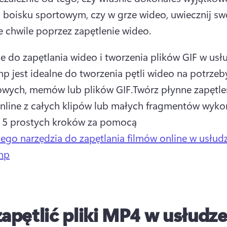
 boisku sportowym, czy w grze wideo, uwiecznij swo
 chwile poprzez zapętlenie wideo.
e do zapętlania wideo i tworzenia plików GIF w usłu
p jest idealne do tworzenia pętli wideo na potrzeby
owych, memów lub plików GIF.
Twórz płynne zapętlen
nline z całych klipów lub małych fragmentów wykon
 5 prostych kroków za pomocą 
ego narzędzia do zapętlania filmów online w usłud
mp
zapętlić pliki MP4 w usłudz