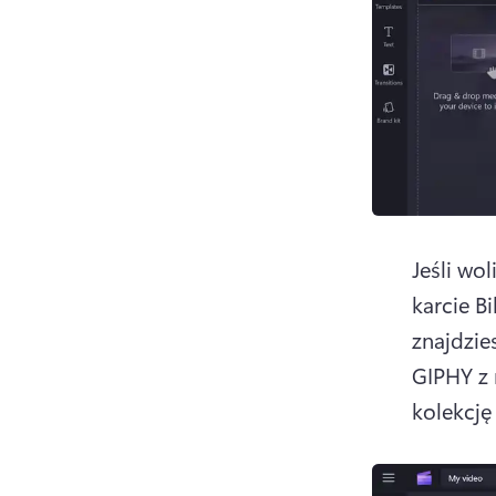
Jeśli wo
karcie B
znajdzie
GIPHY z 
kolekcję