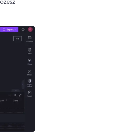
ożesz 