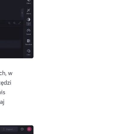
h, w 
ędzi 
is 
j 