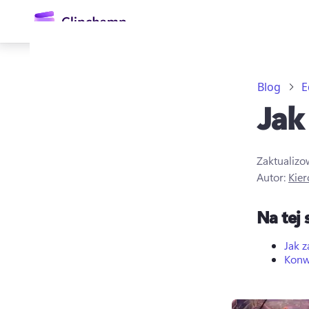
zawartości
głównej
Blog
E
Jak
Zaktualiz
Autor:
Kier
Zaloguj się
Na tej 
Wypróbuj bezpłatnie
Jak z
Konwe