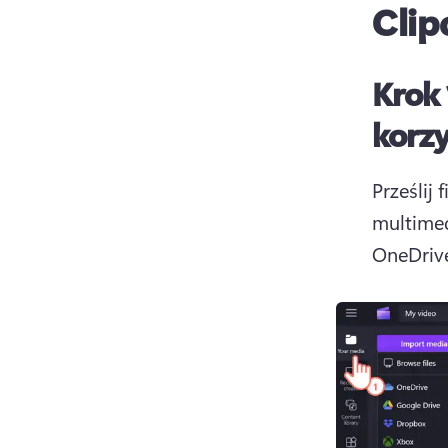
Cli
Krok 
korzy
Prześlij
multimed
OneDriv