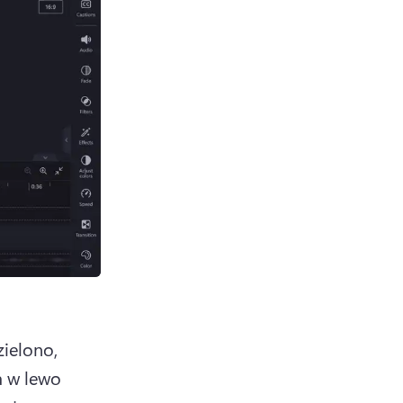
ielono, 
 w lewo 