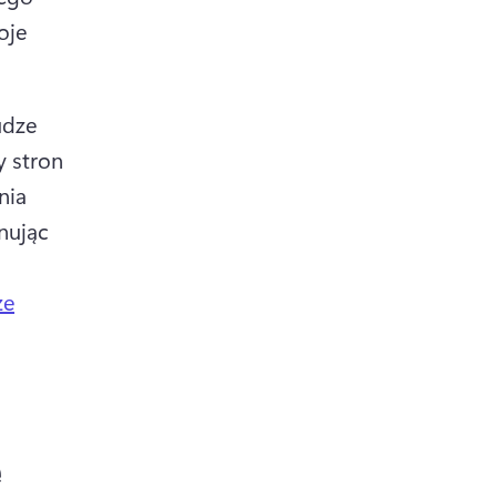
je 
dze 
 stron 
ia 
ując 
ze
e