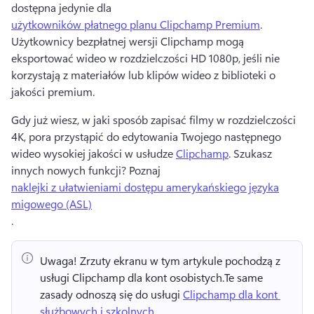
dostępna jedynie dla 
użytkowników płatnego planu Clipchamp Premium
. 
Użytkownicy bezpłatnej wersji Clipchamp mogą 
eksportować wideo w rozdzielczości HD 1080p, jeśli nie 
korzystają z materiałów lub klipów wideo z biblioteki o 
jakości premium. 
Gdy już wiesz, w jaki sposób zapisać filmy w rozdzielczości 
4K, pora przystąpić do edytowania Twojego następnego 
wideo wysokiej jakości w usłudze 
Clipchamp
. 
Szukasz 
innych nowych funkcji? 
Poznaj 
naklejki z ułatwieniami dostępu amerykańskiego języka
migowego (ASL)
. 
Uwaga!
 Zrzuty ekranu w tym artykule pochodzą z 
usługi Clipchamp dla kont osobistych.
Te same 
zasady odnoszą się do usługi 
Clipchamp dla kont 
służbowych i szkolnych
. 