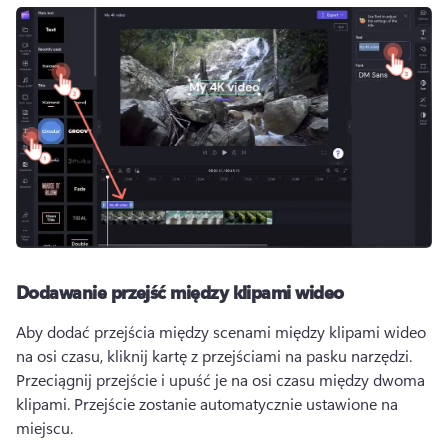
Dodawanie przejść między klipami wideo
Aby dodać przejścia między scenami między klipami wideo 
na osi czasu, kliknij kartę z przejściami na pasku narzędzi. 
Przeciągnij przejście i upuść je na osi czasu między dwoma 
klipami. 
Przejście zostanie automatycznie ustawione na 
miejscu. 