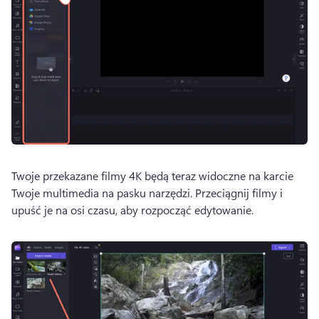
Twoje przekazane filmy 4K będą teraz widoczne na karcie 
Twoje multimedia na pasku narzędzi. 
Przeciągnij filmy i 
upuść je na osi czasu, aby rozpocząć edytowanie. 