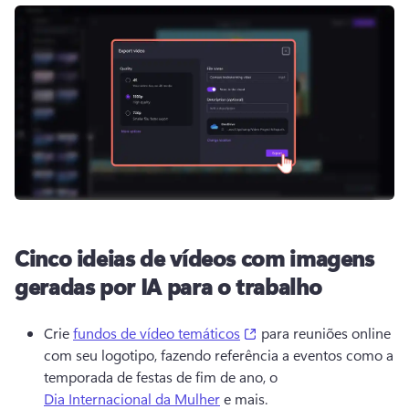
Cinco ideias de vídeos com imagens
geradas por IA para o trabalho
(opens in a new tab)
Crie 
fundos de vídeo temáticos
 para reuniões online 
com seu logotipo, fazendo referência a eventos como a 
temporada de festas de fim de ano, o 
Dia Internacional da Mulher
 e mais. 