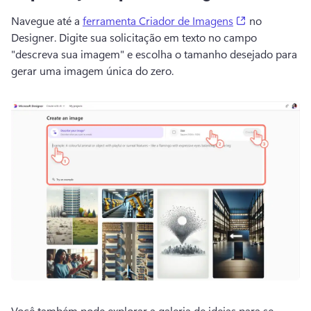
(opens in a n
Navegue até a 
ferramenta Criador de Imagens
 no 
Designer. 
Digite sua solicitação em texto no campo 
"descreva sua imagem" e escolha o tamanho desejado para 
gerar uma imagem única do zero.
Você também pode explorar a galeria de ideias para se 