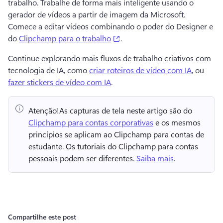
trabalho. 
Trabalhe de forma mais inteligente usando o 
gerador de vídeos a partir de imagem da Microsoft. 
Comece a editar vídeos combinando o poder do Designer e 
(opens in a new tab)
do 
Clipchamp para o trabalho
. 
Continue explorando mais fluxos de trabalho criativos com 
tecnologia de IA, como 
criar roteiros de vídeo com IA
, ou 
fazer stickers de vídeo com IA
. 
Atenção!
As capturas de tela neste artigo são do ⁠ 
Clipchamp para contas corporativas
 e os mesmos 
princípios se aplicam ao Clipchamp para contas de 
estudante. 
Os tutoriais do Clipchamp para contas 
pessoais podem ser diferentes. 
Saiba mais
. 
Compartilhe este post