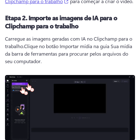
(opens in a new tab)
Clipchamp para o trabalho
 para começar a criar o vídeo. 
Etapa 2.
Importe as imagens de IA para o
Clipchamp para o trabalho
Carregue as imagens geradas com IA no Clipchamp para o 
trabalho.
Clique no botão Importar mídia na guia Sua mídia 
da barra de ferramentas para procurar pelos arquivos do 
seu computador.