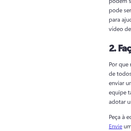
podem se
pode ser
para aju
vídeo de
2.
Faç
Por que 
de todos
enviar u
equipe t
adotar u
Peça à e
Envie
 um