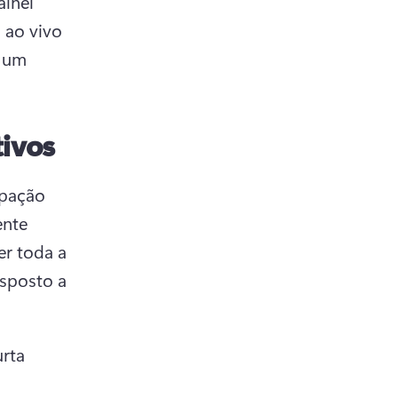
inel 
ao vivo 
 um 
tivos
pação 
nte 
r toda a 
sposto a 
rta 