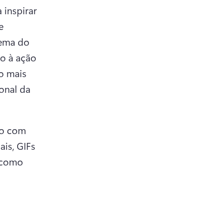
inspirar 
 
ema do 
 a new tab)
o à ação 
 mais 
nal da 
o com 
is, GIFs 
 como 