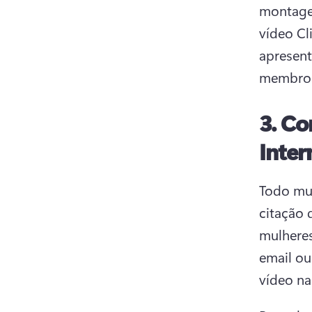
montagem
vídeo Cl
apresent
membros
3.
Com
Inter
Todo mun
citação 
mulhere
email ou
vídeo na