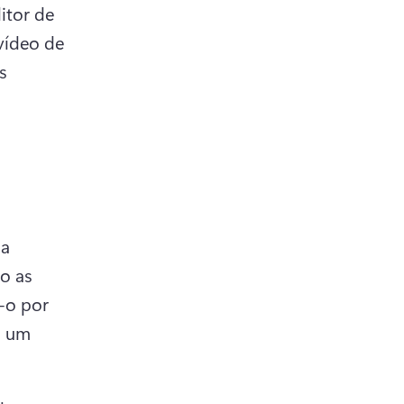
tor de 
vídeo de 
 
a 
 as 
-o por 
 um 