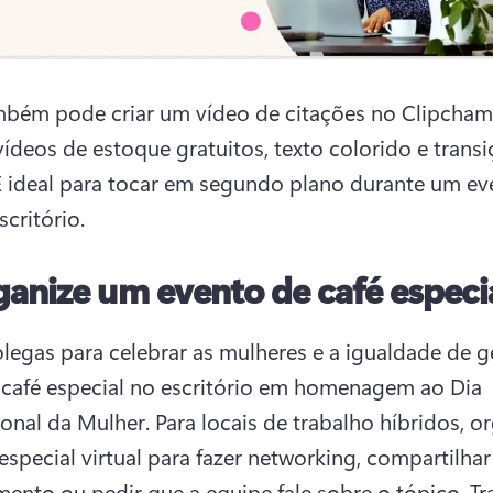
bém pode criar um vídeo de citações no Clipchamp
ídeos de estoque gratuitos, texto colorido e transi
É ideal para tocar em segundo plano durante um ev
critório. 
anize um evento de café especi
legas para celebrar as mulheres e a igualdade de g
afé especial no escritório em homenagem ao Dia 
ional da Mulher. 
Para locais de trabalho híbridos, or
especial virtual para fazer networking, compartilhar 
ento ou pedir que a equipe fale sobre o tópico. 
Tr