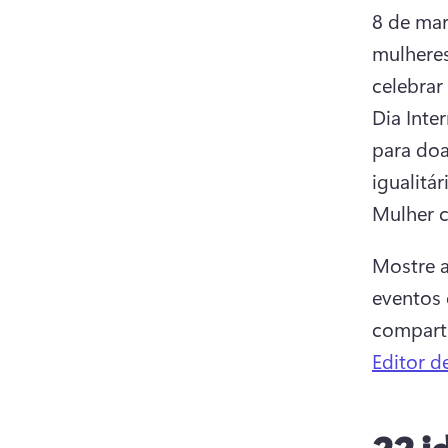
8 de mar
mulheres
celebrar
Dia Inte
para doa
igualitá
Mulher c
Mostre a
eventos 
comparti
Editor d