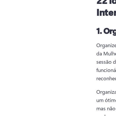
22 i
Inte
1.
Org
Organize
da Mulhe
sessão d
funcioná
reconhec
Organiza
um ótimo
mas não 