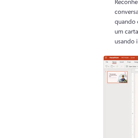
Reconhec
conversa
quando o
um carta
usando i