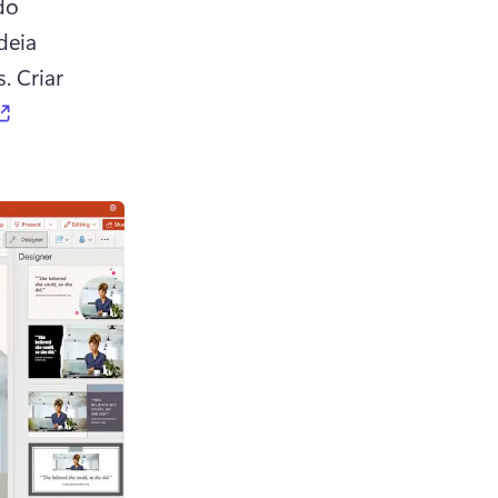
o 
eia 
. 
Criar 
(opens in a new tab)