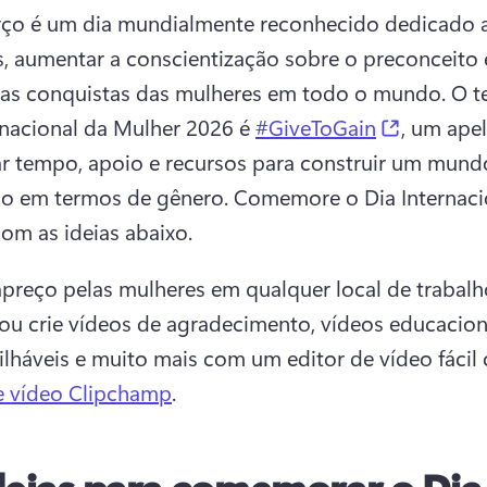
ço é um dia mundialmente reconhecido dedicado a 
, aumentar a conscientização sobre o preconceito e
 as conquistas das mulheres em todo o mundo. 
O t
(opens in
rnacional da Mulher 2026 é 
#GiveToGain
, um apel
r tempo, apoio e recursos para construir um mundo
rio em termos de gênero. 
Comemore o Dia Internacio
om as ideias abaixo. 
preço pelas mulheres em qualquer local de trabalh
ou crie vídeos de agradecimento, vídeos educaciona
lháveis e muito mais com um editor de vídeo fácil
e vídeo Clipchamp
. 