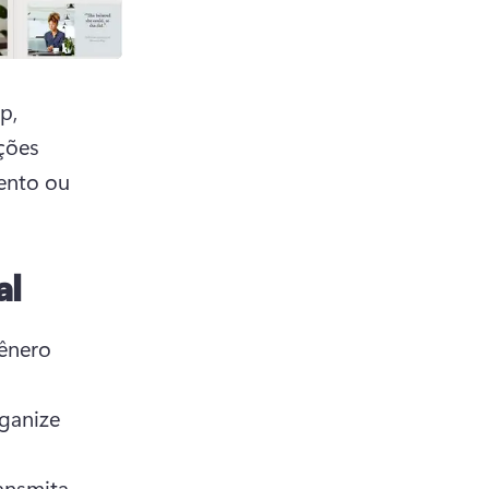
, 
ções 
ento ou 
al
ênero 
ganize 
ansmita 