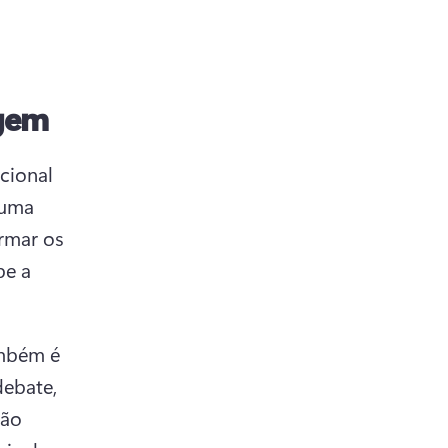
agem
ional 
uma 
rmar os 
e a 
mbém é 
ebate, 
ão 