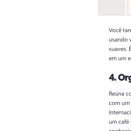
Você tam
usando v
suaves. 
em um es
4.
Org
Reúna co
com um c
Internac
um café 
conhecim