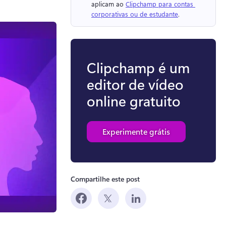
aplicam ao 
Clipchamp para contas 
corporativas ou de estudante
. 
Clipchamp é um
editor de vídeo
online gratuito
Experimente grátis
Compartilhe este post