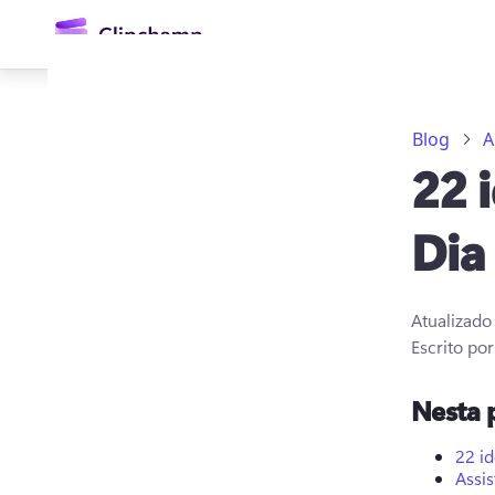
o
conteúdo
principal
Blog
A
22 
Dia
Atualizad
Entrar
Escrito po
Experimentar gratuitamente
Nesta 
22 i
Assis