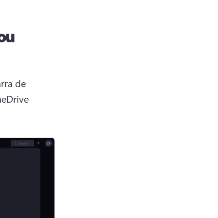
 ou
ra de 
eDrive 