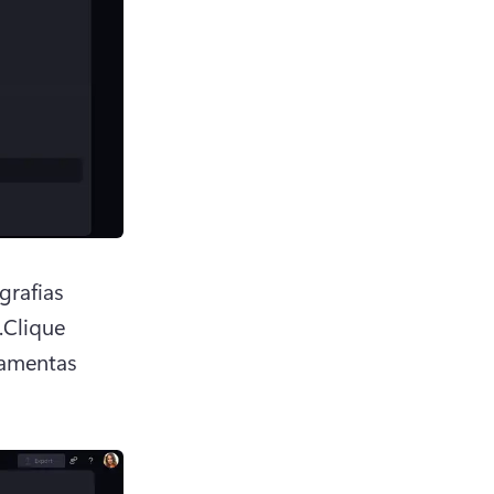
rafias 
Clique 
amentas 