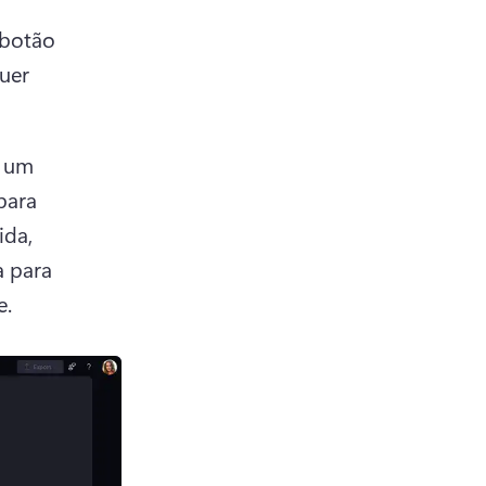
botão 
uer 
 um 
ara 
da, 
 para 
e.