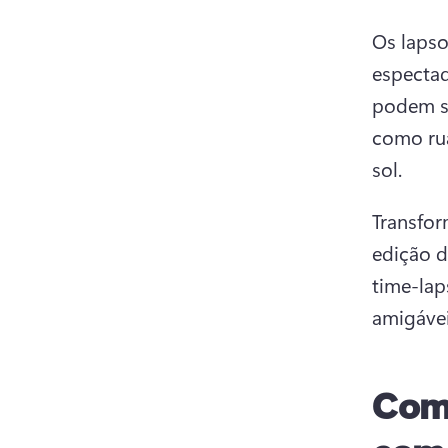
Os lapso
espectad
podem se
como rua
sol.
Transfor
edição d
time-lap
amigávei
Como