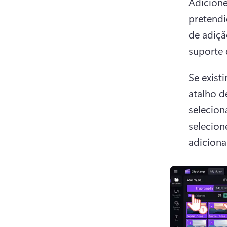
Adicione
pretendi
de adiçã
suporte 
Se exist
atalho d
selecion
selecion
adiciona