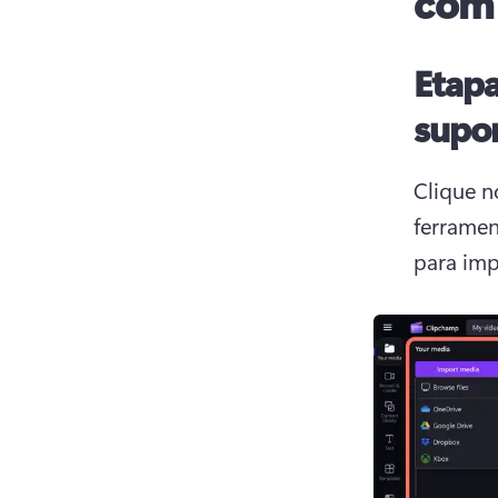
com
Etapa
supo
Clique n
ferramen
para imp