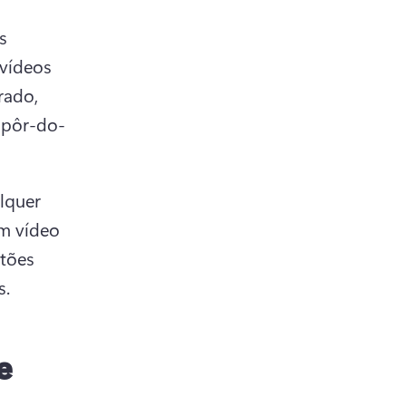
 
vídeos 
ado, 
 pôr-do-
quer 
m vídeo 
tões 
s.
e