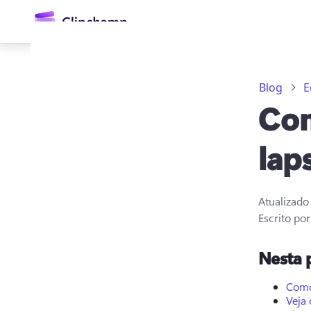
o
conteúdo
principal
Blog
E
Com
lap
Atualizad
Entrar
Escrito po
Experimentar gratuitamente
Nesta 
Como
Veja 