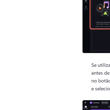
Se utili
antes de
no botão
e seleci