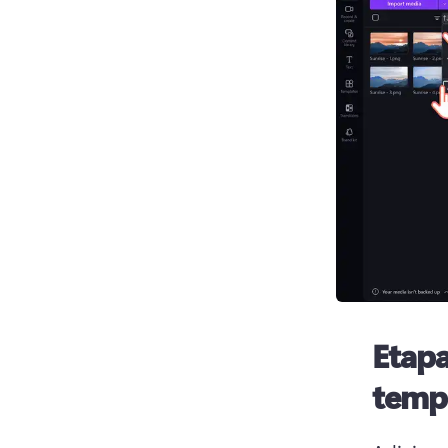
Etapa
temp