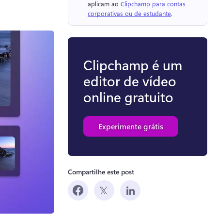
aplicam ao 
Clipchamp para contas 
corporativas ou de estudante
. 
Clipchamp é um
editor de vídeo
online gratuito
Experimente grátis
Compartilhe este post