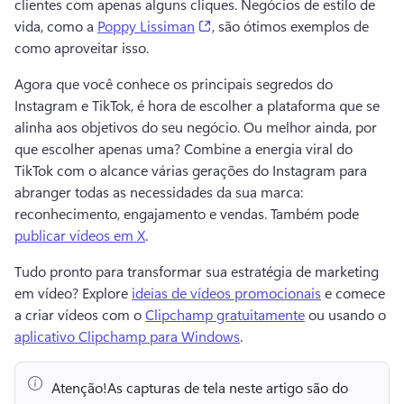
clientes com apenas alguns cliques. 
Negócios de estilo de 
(opens in a new tab)
vida, como a 
Poppy Lissiman
, são ótimos exemplos de 
como aproveitar isso. 
Agora que você conhece os principais segredos do 
Instagram e TikTok, é hora de escolher a plataforma que se 
alinha aos objetivos do seu negócio. 
Ou melhor ainda, por 
que escolher apenas uma? 
Combine a energia viral do 
TikTok com o alcance várias gerações do Instagram para 
abranger todas as necessidades da sua marca: 
reconhecimento, engajamento e vendas. 
Também pode 
publicar vídeos em X
. 
Tudo pronto para transformar sua estratégia de marketing 
em vídeo? 
Explore 
ideias de vídeos promocionais
 e comece 
a criar vídeos com o 
Clipchamp gratuitamente
 ou usando o 
aplicativo Clipchamp para Windows
. 
Atenção!
As capturas de tela neste artigo são do ⁠ 