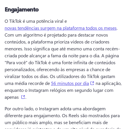
Engajamento
O TikTok é uma potência viral e 
novas tendências surgem na plataforma todos os meses
. 
Com um algoritmo é projetado para destacar novos 
conteúdos, a plataforma prioriza vídeos de criadores 
menores. Isso significa que até mesmo uma conta recém-
criada pode alcançar a fama da noite para o dia. 
A página 
"Para você" do TikTok é uma fonte infinita de conteúdos 
personalizados, oferecendo às empresas a chance de 
viralizar todos os dias. 
Os utilizadores do TikTok gastam 
(opens in a new t
uma média recorde de 
56 minutos por dia
 na aplicação, 
enquanto o Instagram relógios em segundo lugar com 
(opens in a new tab)
apenas 
. 
Por outro lado, o Instagram adota uma abordagem 
diferente para engajamento. 
Os Reels são mostrados para 
um público mais amplo, mas se beneficiam mais de 