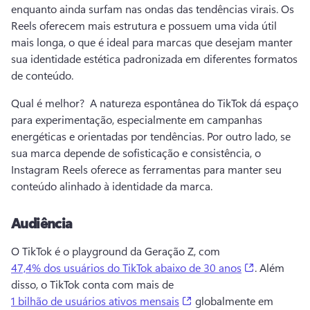
enquanto ainda surfam nas ondas das tendências virais. 
Os 
Reels oferecem mais estrutura e possuem uma vida útil 
mais longa, o que é ideal para marcas que desejam manter 
sua identidade estética padronizada em diferentes formatos 
de conteúdo. 
Qual é melhor? 
 A natureza espontânea do TikTok dá espaço 
para experimentação, especialmente em campanhas 
energéticas e orientadas por tendências. 
Por outro lado, se 
sua marca depende de sofisticação e consistência, o 
Instagram Reels oferece as ferramentas para manter seu 
conteúdo alinhado à identidade da marca. 
Audiência
O TikTok é o playground da Geração Z, com 
(opens in a
47,4% dos usuários do TikTok abaixo de 30 anos
. 
Além 
disso, o TikTok conta com mais de 
(opens in a new tab)
1 bilhão de usuários ativos mensais
 globalmente em 