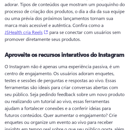
adorar. 
Tipos de conteúdos que mostram um pouquinho do 
processo de criação dos produtos, o dia a dia da sua equipe 
ou uma prévia dos próximos lançamentos tornam sua 
marca mais acessível e autêntica. 
Confira como a 
(opens in a new tab)
JSHealth cria Reels
 para se conectar com usuários sem 
promover diretamente seus produtos. 
Aproveite os recursos interativos do Instagram
O Instagram não é apenas uma experiência passiva, é um 
centro de engajamento. 
Os usuários adoram enquetes, 
testes e sessões de perguntas e respostas ao vivo. Essas 
ferramentas são ideais para criar conversas abertas com 
seu público. 
Seja pedindo feedback sobre um novo produto 
ou realizando um tutorial ao vivo, essas ferramentas 
ajudam a fortalecer conexões e a conferir ideias para 
futuros conteúdos. 
Quer aumentar o engajamento? 
Crie 
enquetes ou organize um evento ao vivo para receber 
insights em tempo real sobre o que seu público gosta, além 