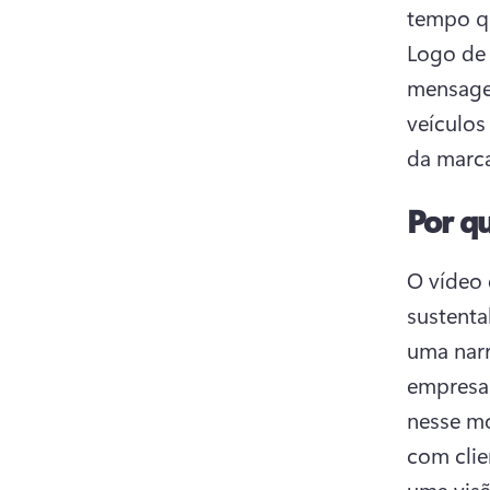
Logo de 
mensage
veículos
da marca
Por q
O vídeo 
sustenta
uma narr
empresa 
nesse mo
com clie
uma visã