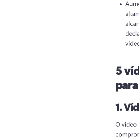
Aume
alta
alcan
decl
vídeo
5 ví
para
1.
Víd
O vídeo 
comprom