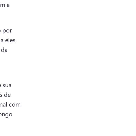
m a 
 
 por 
 eles 
da 
 sua 
s de 
nal com 
ongo 