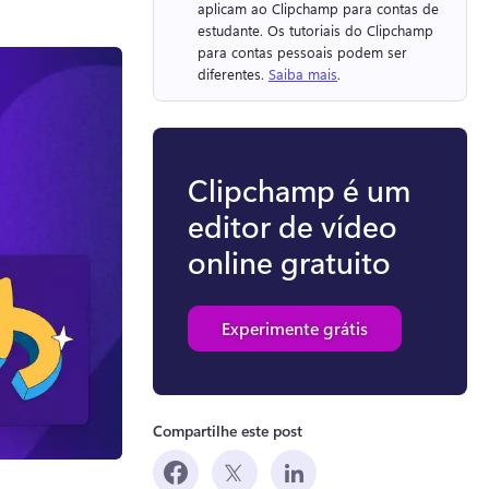
aplicam ao Clipchamp para contas de 
estudante. 
Os tutoriais do Clipchamp 
para contas pessoais podem ser 
diferentes. 
Saiba mais
. 
Clipchamp é um
editor de vídeo
online gratuito
Experimente grátis
Compartilhe este post