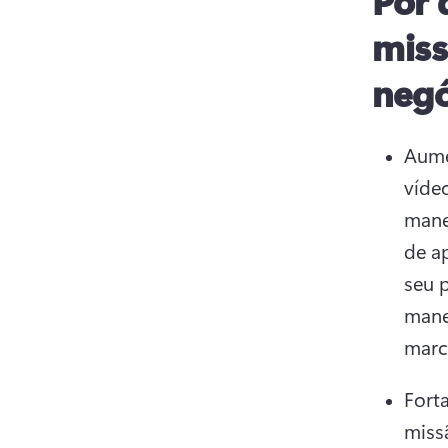
Por 
miss
negó
Aume
víde
mane
de ap
seu 
mane
marca
Fort
miss