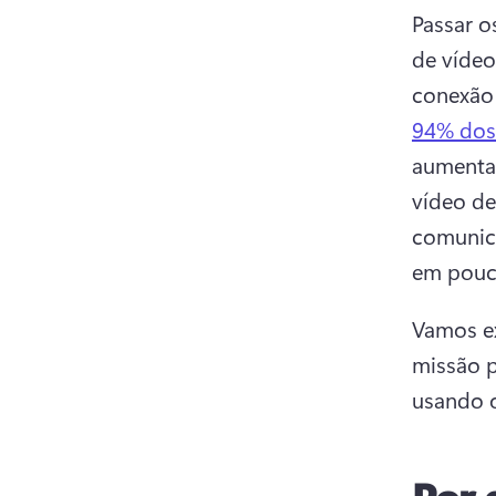
Passar o
de vídeo
conexão 
94% dos 
aumentam
vídeo de
comunica
em pouc
Vamos ex
missão p
usando 