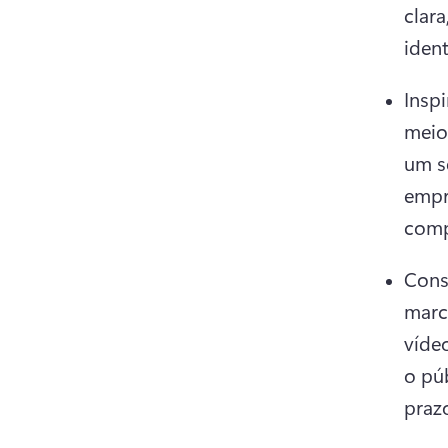
clara
iden
Inspi
meio
um s
empr
comp
Cons
marca
vídeo
o púb
praz