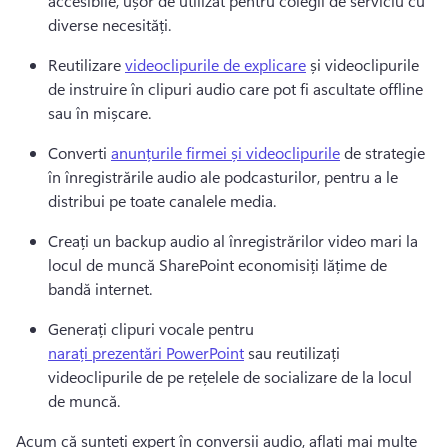
accesibile, ușor de utilizat pentru colegii de serviciu cu 
diverse necesități.
Reutilizare 
videoclipurile de explicare
 și videoclipurile 
de instruire în clipuri audio care pot fi ascultate offline 
sau în mișcare.
Converti 
anunțurile firmei și videoclipurile
 de strategie 
în înregistrările audio ale podcasturilor, pentru a le 
distribui pe toate canalele media.
Creați un backup audio al înregistrărilor video mari la 
locul de muncă SharePoint economisiți lățime de 
bandă internet.
Generați clipuri vocale pentru 
narați prezentări PowerPoint
 sau reutilizați 
videoclipurile de pe rețelele de socializare de la locul 
de muncă.
Acum că sunteți expert în conversii audio, aflați mai multe 