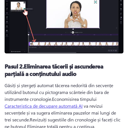
Pasul 2.Eliminarea tăcerii și ascunderea
parțială a conținutului audio
Găsiți și ștergeți automat tăcerea nedorită din secvențe 
utilizând butonul cu pictograma scânteie din bara de 
instrumente cronologie.Economisirea timpului 
Caracteristica de decupare automată AI
 va revizui 
secvențele și va sugera eliminarea pauzelor mai lungi de 
trei secunde.Revizuiți sugestiile din cronologie și faceți clic 
pe butonul Eliminare totală pentru a continua.