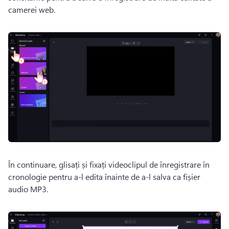
camerei web.
În continuare, glisați și fixați videoclipul de înregistrare în 
cronologie pentru a-l edita înainte de a-l salva ca fișier 
audio MP3.