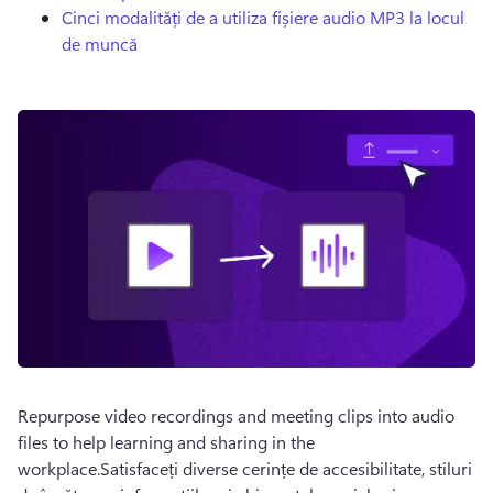
Cinci modalități de a utiliza fișiere audio MP3 la locul
de muncă
Repurpose video recordings and meeting clips into audio 
files to help learning and sharing in the 
workplace.Satisfaceți diverse cerințe de accesibilitate, stiluri 