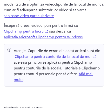
modalități de a optimiza videoclipurile de la locul de muncă, 
cum ar fi 
adăugarea subtitrărilor video
 și salvarea 
șabloane video particularizate
.
Începe să creezi videoclipuri pentru firmă cu 
(opens in a new tab)
Clipchamp pentru lucru
 sau descarcă 
aplicația Microsoft Clipchamp pentru Windows
. 
Atenție!
 Capturile de ecran din acest articol sunt din 
⁠ 
Clipchamp pentru conturile de la locul de muncă
; 
aceleași principii se aplică și pentru Clipchamp 
pentru conturile de la școală. 
Tutorialele Clipchamp 
pentru conturi personale pot să difere. 
Află mai 
multe
. 
Distribuie această postare