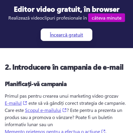
Editor
video
gratuit, în browser
Realizează videoclipuri profesionale în 
câteva minute
Încearcă gratuit
2.
Introducere în campania de e-mail
Planificați-vă campania
Primul pas pentru crearea unui marketing video grozav 
(opens in a new tab)
E-mailul
 este să vă gândiți corect strategia de campanie. 
(opens in a new tab)
Care este 
Scopul e-mailului
? 
Este pentru a prezenta un 
produs sau a promova o vânzare? 
Poate fi un buletin 
informativ lunar sau un 
(opens in a n
Memento prietenos pentru a efectua o acțiune
. 