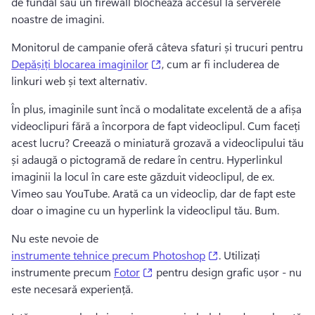
de fundal sau un firewall blochează accesul la serverele 
noastre de imagini. 
Monitorul de campanie oferă câteva sfaturi și trucuri pentru 
(opens in a new tab)
Depășiți blocarea imaginilor
, cum ar fi includerea de 
linkuri web și text alternativ. 
În plus, imaginile sunt încă o modalitate excelentă de a afișa 
videoclipuri fără a încorpora de fapt videoclipul. 
Cum faceți 
acest lucru? 
Creează o miniatură grozavă a videoclipului tău 
și adaugă o pictogramă de redare în centru. 
Hyperlinkul 
imaginii la locul în care este găzduit videoclipul, de ex. 
Vimeo sau YouTube. 
Arată ca un videoclip, dar de fapt este 
doar o imagine cu un hyperlink la videoclipul tău. 
Bum. 
Nu este nevoie de 
(opens in a new tab
instrumente tehnice precum Photoshop
. 
Utilizați 
(opens in a new tab)
instrumente precum 
Fotor
 pentru design grafic ușor - nu 
este necesară experiență. 