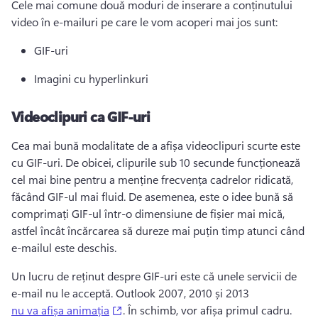
Cele mai comune două moduri de inserare a conținutului 
video în e-mailuri pe care le vom acoperi mai jos sunt:
GIF-uri
Imagini cu hyperlinkuri
Videoclipuri ca GIF-uri
Cea mai bună modalitate de a afișa videoclipuri scurte este 
cu GIF-uri. 
De obicei, clipurile sub 10 secunde funcționează 
cel mai bine pentru a menține frecvența cadrelor ridicată, 
făcând GIF-ul mai fluid. 
De asemenea, este o idee bună să 
comprimați GIF-ul într-o dimensiune de fișier mai mică, 
astfel încât încărcarea să dureze mai puțin timp atunci când 
e-mailul este deschis. 
Un lucru de reținut despre GIF-uri este că unele servicii de 
e-mail nu le acceptă. 
Outlook 2007, 2010 și 2013 
(opens in a new tab)
nu va afișa animația
. 
În schimb, vor afișa primul cadru. 