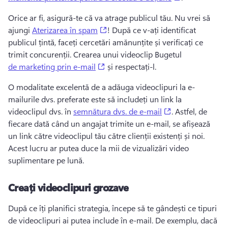
Orice ar fi, asigură-te că va atrage publicul tău. 
Nu vrei să 
(opens in a new tab)
ajungi 
Aterizarea în spam
! 
După ce v-ați identificat 
publicul țintă, faceți cercetări amănunțite și verificați ce 
trimit concurenții. 
Crearea unui videoclip Bugetul 
(opens in a new tab)
de marketing prin e-mail
 și respectați-l. 
O modalitate excelentă de a adăuga videoclipuri la e-
mailurile dvs. preferate este să includeți un link la 
(opens in a new
videoclipul dvs. în 
semnătura dvs. de e-mail
. 
Astfel, de 
fiecare dată când un angajat trimite un e-mail, se afișează 
un link către videoclipul tău către clienții existenți și noi. 
Acest lucru ar putea duce la mii de vizualizări video 
suplimentare pe lună. 
Creați videoclipuri grozave
După ce îți planifici strategia, începe să te gândești ce tipuri 
de videoclipuri ai putea include în e-mail. 
De exemplu, dacă 