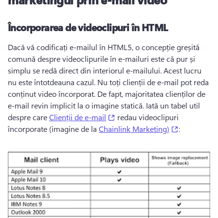
Încorporarea de videoclipuri în HTML
Dacă vă codificați e-mailul în HTML5, o concepție greșită 
comună despre videoclipurile în e-mailuri este că pur și 
simplu se redă direct din interiorul e-mailului. 
Acest lucru 
nu este întotdeauna cazul. 
Nu toți clienții de e-mail pot reda 
conținut video încorporat. 
De fapt, majoritatea clienților de 
e-mail revin implicit la o imagine statică. 
Iată un tabel util 
(opens in a new tab)
despre care 
Clienții de e-mail
 redau videoclipuri 
(opens in a
încorporate (imagine de la 
Chainlink Marketing)
: 