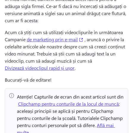
adăuga sigla firmei. 
Ce-ar fi dacă nu încercați să adăugați o 
versiune animată a siglei sau un animal drăguț care flutură, 
cum ar fi acesta:
Acum că știți cum să utilizați videoclipurile în următoarea 
(opens in a new tab)
Campanie 
de marketing prin e-mail
 , aruncă o privire la 
celelalte articole ale noastre despre cum să creezi conținut 
video minunat. 
Trebuie să știi cum să adaugi text la un 
videoclip, cum să adaugi muzică și cum să 
Divizează videoclipul rapid și ușor
. 
Bucurați-vă de editare! 
Atenție!
 Capturile de ecran din acest articol sunt din 
⁠ 
Clipchamp pentru conturile de la locul de muncă
; 
aceleași principii se aplică și pentru Clipchamp 
pentru conturile de la școală. 
Tutorialele Clipchamp 
pentru conturi personale pot să difere. 
Află mai 
multe
. 