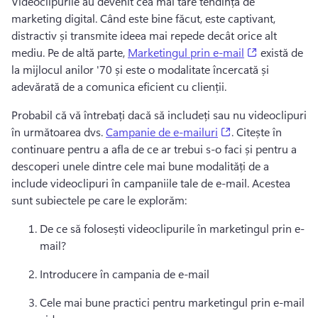
Videoclipurile au devenit cea mai tare tendință de 
marketing digital. 
Când este bine făcut, este captivant, 
distractiv și transmite ideea mai repede decât orice alt 
(opens in a 
mediu. 
Pe de altă parte, 
Marketingul prin e-mail
 există de 
la mijlocul anilor '70 și este o modalitate încercată și 
adevărată de a comunica eficient cu clienții. 
Probabil că vă întrebați dacă să includeți sau nu videoclipuri 
(opens in a new t
în următoarea dvs. 
Campanie de e-mailuri
. 
Citește în 
continuare pentru a afla de ce ar trebui s-o faci și pentru a 
descoperi unele dintre cele mai bune modalități de a 
include videoclipuri în campaniile tale de e-mail. 
Acestea 
sunt subiectele pe care le explorăm:
De ce să folosești videoclipurile în marketingul prin e-
mail? 
Introducere în campania de e-mail
Cele mai bune practici pentru marketingul prin e-mail 