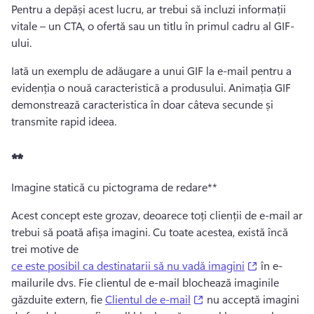
Pentru a depăși acest lucru, ar trebui să incluzi informații 
vitale – un CTA, o ofertă sau un titlu în primul cadru al GIF-
ului. 
Iată un exemplu de adăugare a unui GIF la e-mail pentru a 
evidenția o nouă caracteristică a produsului. 
Animația GIF 
demonstrează caracteristica în doar câteva secunde și 
transmite rapid ideea. 
**
Imagine statică cu pictograma de redare**
Acest concept este grozav, deoarece toți clienții de e-mail ar 
trebui să poată afișa imagini. 
Cu toate acestea, există încă 
trei motive de 
(opens in a
ce este posibil ca destinatarii să nu vadă imagini
 în e-
mailurile dvs. 
Fie clientul de e-mail blochează imaginile 
(opens in a new tab)
găzduite extern, fie 
Clientul de e-mail
 nu acceptă imagini 