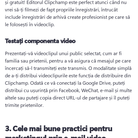
și gratuit! 
Editorul Clipchamp este perfect atunci când nu 
vrei să-ți filmezi de fapt propriile înregistrări, întrucât 
include înregistrări de arhivă create profesionist pe care să 
le folosești în videoclip. 
Testați componenta video
Prezentați-vă videoclipul unui public selectat, cum ar fi 
familia sau prietenii, pentru a vă asigura că mesajul pe care 
încercați să-l transmiteți este transmis. 
O modalitate simplă 
de a-ți distribui videoclipurile este funcția de distribuire din 
Clipchamp. 
Odată ce vă conectați la Google Drive, puteți 
distribui cu ușurință prin Facebook, WeChat, e-mail și multe 
altele sau puteți copia direct URL-ul de partajare și îl puteți 
trimite prietenilor. 
3.
Cele mai bune practici pentru
marketingul prin e-mail video