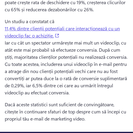
poate crește rata de deschidere cu 19%, creșterea clicurilor 
cu 65% și reducerea dezabonărilor cu 26%. 
Un studiu a constatat că 
11,4% dintre clienții potențiali care interacționează cu un
(opens in a new tab)
videoclip fac o achiziție.
Iar cu cât un spectator urmărește mai mult un videoclip, cu 
atât este mai probabil să efectueze conversia. 
După cum 
știți, majoritatea clienților potențiali nu realizează conversia. 
Cu toate acestea, includerea unui videoclip în e-mail pentru 
a atrage din nou clienții potențiali vechi care nu au fost 
convertiți ar putea duce la o rată de conversie suplimentară 
de 0,29%, iar 6,5% dintre cei care au urmărit întregul 
videoclip au efectuat conversia. 
Dacă aceste statistici sunt suficient de convingătoare, 
citește în continuare sfaturi de top despre cum să începi cu 
propriul tău e-mail de marketing video. 