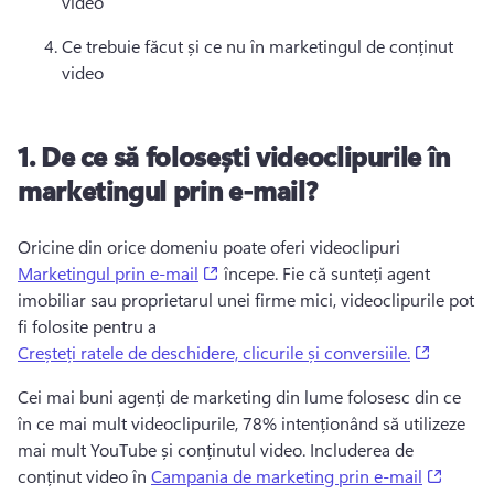
video
Ce trebuie făcut și ce nu în marketingul de conținut 
video
1.
De ce să folosești videoclipurile în
marketingul prin e-mail?
Oricine din orice domeniu poate oferi videoclipuri 
(opens in a new tab)
Marketingul prin e-mail
 începe. 
Fie că sunteți agent 
imobiliar sau proprietarul unei firme mici, videoclipurile pot 
fi folosite pentru a 
(opens i
Creșteți ratele de deschidere, clicurile și conversiile.
Cei mai buni agenți de marketing din lume folosesc din ce 
în ce mai mult videoclipurile, 78% intenționând să utilizeze 
mai mult YouTube și conținutul video. 
Includerea de 
(opens
conținut video în 
Campania de marketing prin e-mail