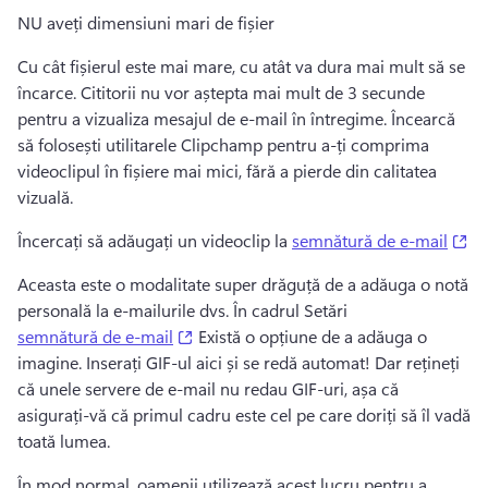
NU aveți dimensiuni mari de fișier
Cu cât fișierul este mai mare, cu atât va dura mai mult să se 
încarce. 
Cititorii nu vor aștepta mai mult de 3 secunde 
pentru a vizualiza mesajul de e-mail în întregime. 
Încearcă 
să folosești utilitarele Clipchamp pentru a-ți comprima 
videoclipul în fișiere mai mici, fără a pierde din calitatea 
vizuală. 
(o
Încercați să adăugați un videoclip la 
semnătură de e-mail
Aceasta este o modalitate super drăguță de a adăuga o notă 
personală la e-mailurile dvs. 
În cadrul Setări 
(opens in a new tab)
semnătură de e-mail
 Există o opțiune de a adăuga o 
imagine. 
Inserați GIF-ul aici și se redă automat! 
Dar rețineți 
că unele servere de e-mail nu redau GIF-uri, așa că 
asigurați-vă că primul cadru este cel pe care doriți să îl vadă 
toată lumea. 
În mod normal, oamenii utilizează acest lucru pentru a 