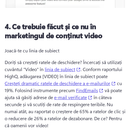
4.
Ce trebuie făcut și ce nu în
marketingul de conținut video
Joacă-te cu linia de subiect
Doriți să creșteți ratele de deschidere? 
Încercați să utilizați 
(opens in a new tab)
cuvântul "Video" în 
linia de subiect
. 
Conform raportului 
HighQ, adăugarea [VIDEO] în linia de subiect poate 
(opens 
Creșteți dramatic ratele de deschidere a e-mailurilor
 cu 
(opens in a n
19%. 
Folosind instrumente precum 
FindEmails
 vă poate 
(opens in a new ta
ajuta să găsiți adrese de 
e-mail verificate
 în câteva 
secunde și vă scutiți de rate de respingere teribile. 
Nu 
numai atât, au raportat o creștere de 65% a ratelor de clic și 
o reducere de 26% a ratelor de dezabonare. 
De ce? 
Pentru 
că oamenii vor video! 