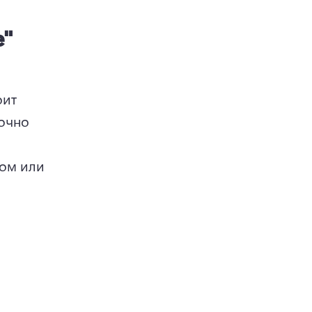
е"
ит 
n a new tab)
очно 
ом или 