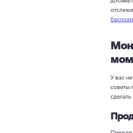
отслежи
беспла
Мон
мом
У вас н
советы 
сделать
Прод
Прежде 