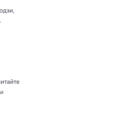
дзи, 
 
итайте 
ы 