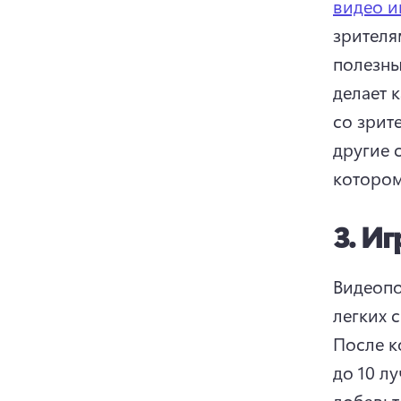
видео и
зрителя
полезны
делает 
со зрит
другие 
котором
3.
Иг
Видеопо
После к
до 10 л
добавьт