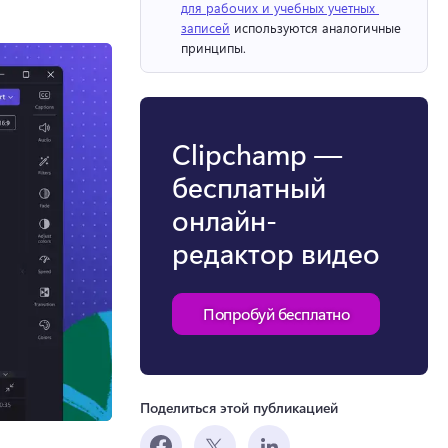
для рабочих и учебных учетных 
записей
 используются аналогичные 
принципы. 
Clipchamp —
бесплатный
онлайн-
редактор видео
Попробуй бесплатно
Поделиться этой публикацией