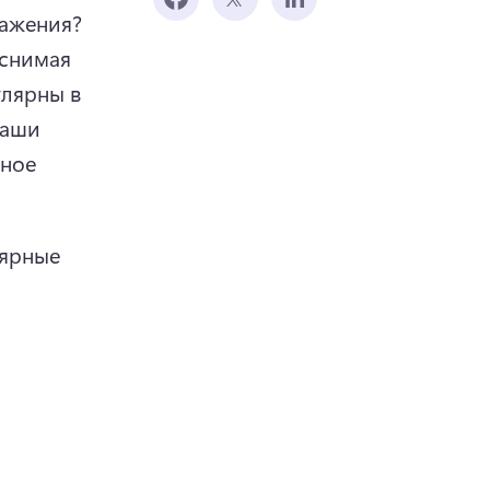
ражения?
снимая 
лярны в 
аши 
ное 
ярные 