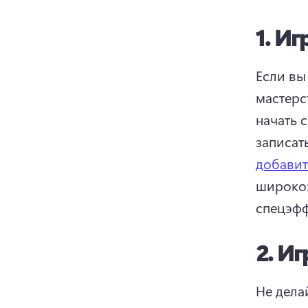
1.
Иг
Если вы
мастерс
начать 
записат
добавит
широкоэ
спецэфф
2.
Иг
Не делай