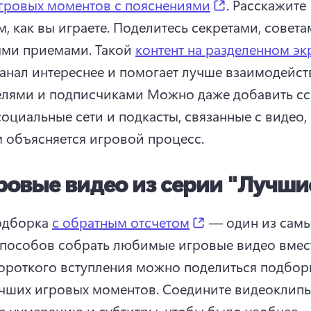
(opens in a n
гровых моментов с пояснениями
. 
Расскажите 
м, как вы играете. Поделитесь секретами, советам
ми приемами. 
Такой 
контент на разделенном эк
канал интереснее и помогает лучше взаимодейств
елями и подписчиками 
Можно даже добавить сс
социальные сети и подкасты, связанные с видео, 
 объясняется игровой процесс.
ровые видео из серии "Лучшие
(opens in a new t
дборка 
с обратным отсчетом
 — один из самы
ороткого вступления можно поделиться подборко
учших игровых моментов. 
Соедините видеоклипы
е нумерацию и субтитры, чтобы было удобнее 