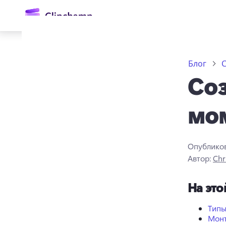
основному
содержимому
Блог
С
Соз
мо
Опублико
Войти
Автор:
Chr
Попробовать бесплатно
На это
Типы
Монт