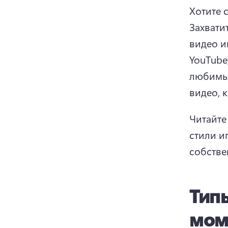
Хотите 
Захвати
видео и
YouTube
любимые
видео, 
Читайте
стили и
собстве
Тип
мом