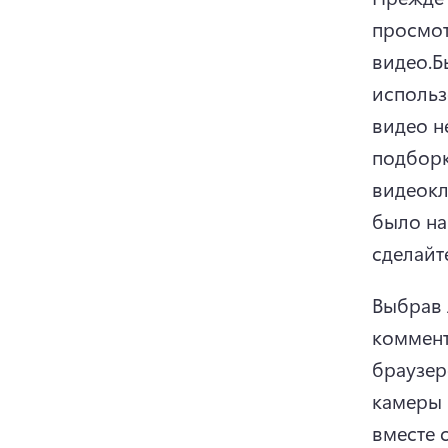
просмот
видео.
Б
использо
видео н
подборк
видеокл
было на
сделайт
Выбрав 
коммент
браузер
камеры 
вместе с