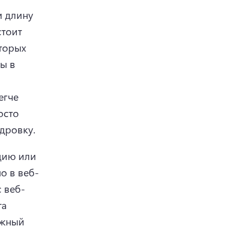
 длину 
тоит 
торых 
ы в 
гче 
сто 
адровку.
ию или 
о в веб-
с веб-
а 
ужный 