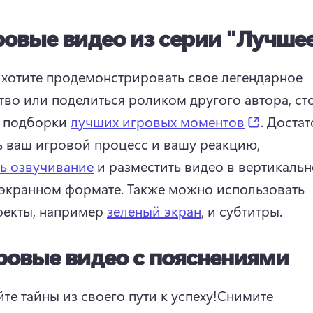
ровые видео из серии "Лучше
 хотите продемонстрировать свое легендарное 
тво или поделиться роликом другого автора, сто
(opens i
с подборки 
лучших игровых моментов
. 
Достат
ь ваш игровой процесс и вашу реакцию, 
ь озвучивание
 и разместить видео в вертикальн
кранном формате. 
Также можно использовать 
екты, например 
зеленый экран
, и субтитры. 
ровые видео с пояснениями
те тайны из своего пути к успеху!
Снимите 