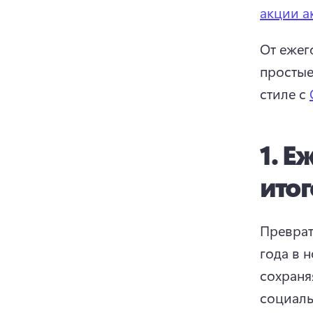
акции а
От ежег
простые
стиле с 
1.
Еж
итог
Преврат
года в 
сохраня
социаль