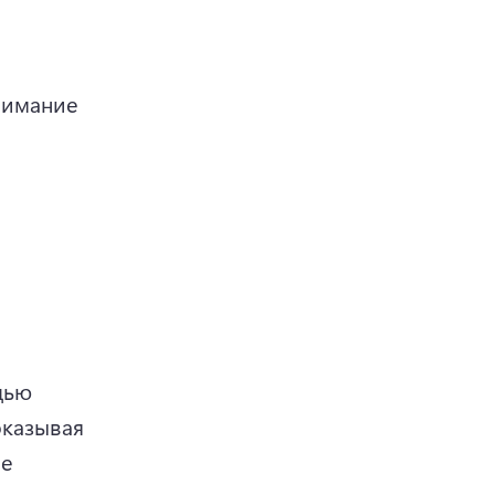
нимание 
ью 
казывая 
е 