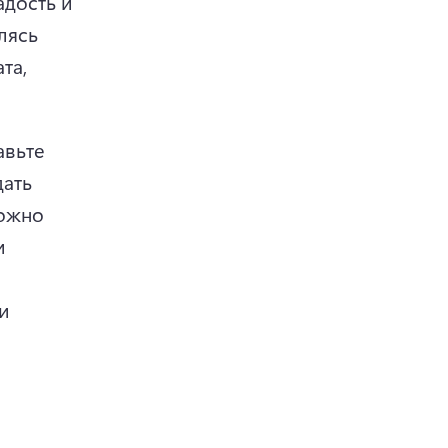
дость и 
ясь 
а, 
авьте 
ать 
ожно 
 
 