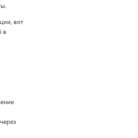
ы. 
ии, вот 
 в 
ение 
через 