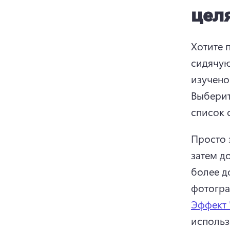
цел
Хотите 
сидячую
Выберит
список 
Просто 
затем д
более д
фотогра
Эффект 