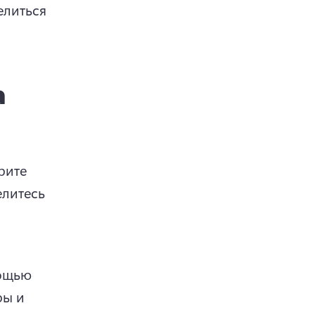
литься 
а
ите 
литесь 
ощью 
ы и 