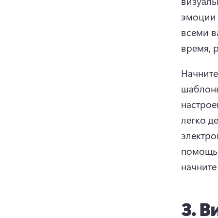
визуаль
эмоции 
всеми в
время, 
Начните
шаблоны
настрое
легко д
электро
помощью
начните 
3.
В