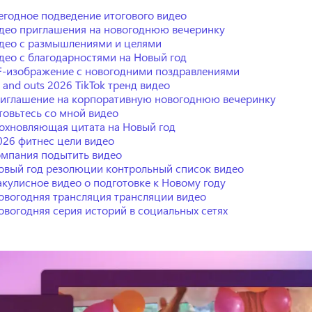
егодное подведение итогового видео
део приглашения на новогоднюю вечеринку
део с размышлениями и целями
део с благодарностями на Новый год
F-изображение с новогодними поздравлениями
s and outs 2026 TikTok тренд видео
иглашение на корпоративную новогоднюю вечеринку
товьтесь со мной видео
охновляющая цитата на Новый год
2026 фитнес цели видео
мпания подытить видео
овый год резолюции контрольный список видео
акулисное видео о подготовке к Новому году
овогодняя трансляция трансляции видео
овогодняя серия историй в социальных сетях