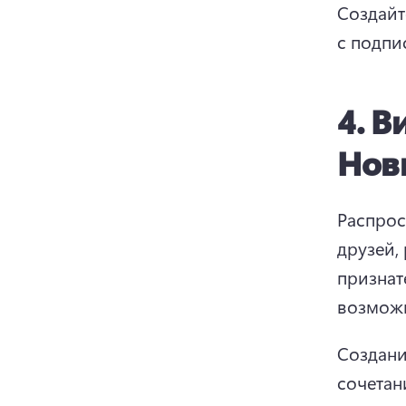
Создайт
с подпи
4.
Ви
Нов
Распрос
друзей,
признат
возможн
Создани
сочетан