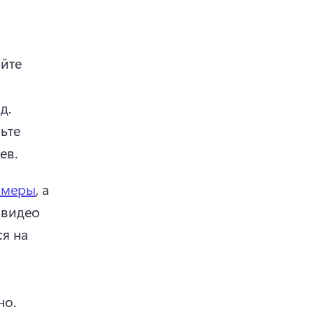
йте 
изучено в 2025 году, и поделитесь советами на новый год. 
те 
ев. 
амеры
, а 
 видео 
я на 
использования двух визуальных элементов одновременно. 