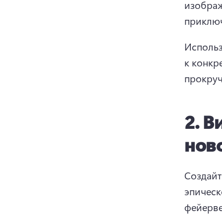
изображ
приключ
Использ
к конкр
прокруч
2.
В
нов
Создайт
эпическ
фейерве