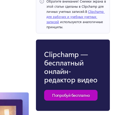
Обратите внимание!
 Снимки экрана в 
этой статье сделаны в Clipchamp для 
личных учетных записей.
В 
Clipchamp 
для рабочих и учебных учетных 
записей
 используются аналогичные 
принципы. 
Clipchamp —
бесплатный
онлайн-
редактор видео
Попробуй бесплатно