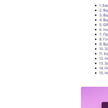
1.
Еж
2.
Ви
3.
Ви
4.
Ви
5.
GI
6.
In
7.
Пр
8.
Го
9.
Вд
10. 
11.
Ко
12.
Н
13.
З
14.
Н
15.
Н