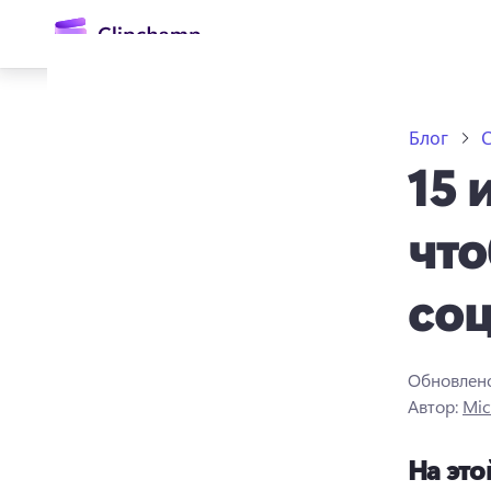
основному
содержимому
Блог
С
15 
что
соц
Войти
Попробовать бесплатно
Обновлен
Автор:
Mic
На это