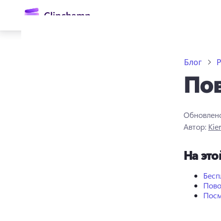
основному
содержимому
Блог
Пов
Обновлен
Автор:
Kie
Войти
На это
Попробовать бесплатно
Бесп
Пово
Посм