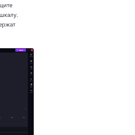
ите 
ресурс со вкладки "Ваши медиаресурсы" на временную шкалу. 
ржат 