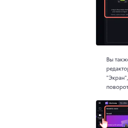
Вы такж
редактор
"Экран"
поворот