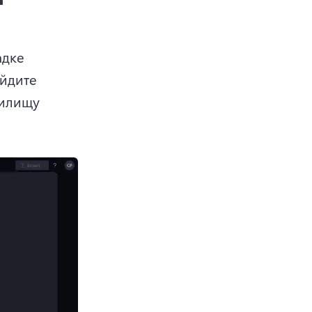
дке 
йдите 
илищу 