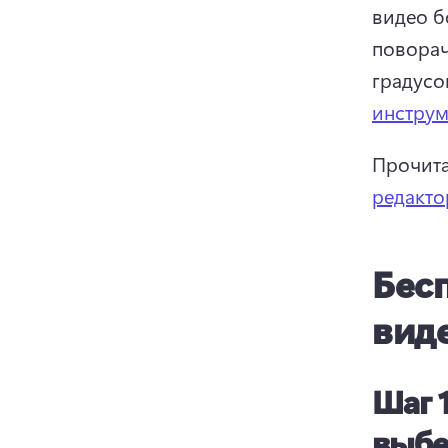
видео б
поворач
градусо
инструм
Прочитай
редакто
Бес
вид
Шаг 
выбе