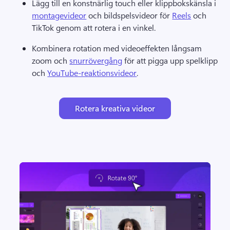
Lägg till en konstnärlig touch eller klippbokskänsla i 
montagevideor
 och bildspelsvideor för 
Reels
 och 
TikTok genom att rotera i en vinkel. 
Kombinera rotation med videoeffekten långsam 
zoom och 
snurrövergång
 för att pigga upp spelklipp 
och 
YouTube-reaktionsvideor
. 
Rotera kreativa videor