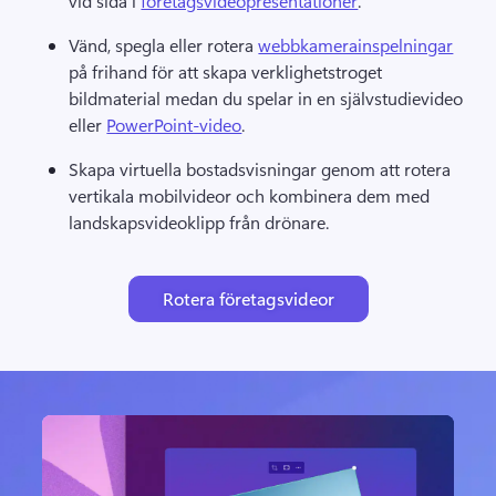
vid sida i 
företagsvideopresentationer
. 
Vänd, spegla eller rotera 
webbkamerainspelningar
på frihand för att skapa verklighetstroget 
bildmaterial medan du spelar in en självstudievideo 
eller 
PowerPoint-video
. 
Skapa virtuella bostadsvisningar genom att rotera 
vertikala mobilvideor och kombinera dem med 
landskapsvideoklipp från drönare.
Rotera företagsvideor