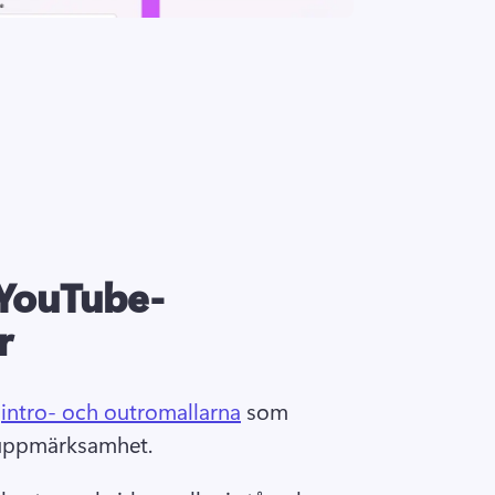
YouTube-
r
 
intro- och outromallarna
 som 
 uppmärksamhet. 