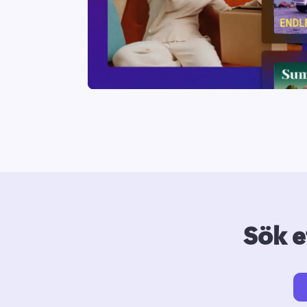
Sök e