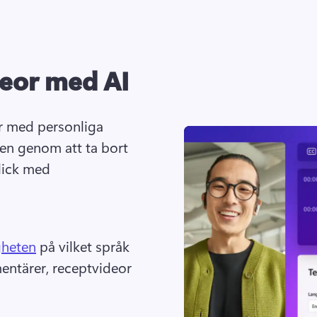
eor med AI
r med personliga 
ten genom att ta bort 
lick med 
gheten
 på vilket språk 
entärer, receptvideor 