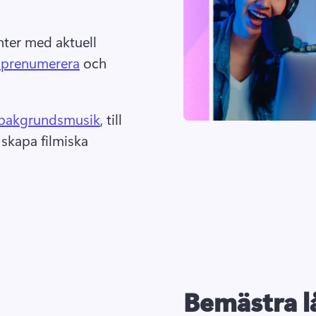
nter med aktuell 
h prenumerera
 och 
i bakgrundsmusik
, till 
skapa filmiska 
Bemästra l