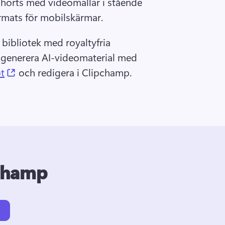
orts med videomallar i stående 
mats för mobilskärmar. 
tt bibliotek med royaltyfria 
 generera AI-videomaterial med 
(opens in a new tab)
t
 och redigera i Clipchamp. 
pchamp