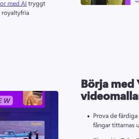
eor med AI
 tryggt 
oyaltyfria 
Börja med 
videomalla
Prova de färdiga
fångar tittarnas