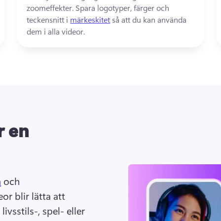
zoomeffekter. 
Spara logotyper, färger och 
teckensnitt i 
märkeskitet
 så att du kan använda 
dem i alla videor. 
r en
n
 och 
r blir lätta att 
ivsstils-, spel- eller 