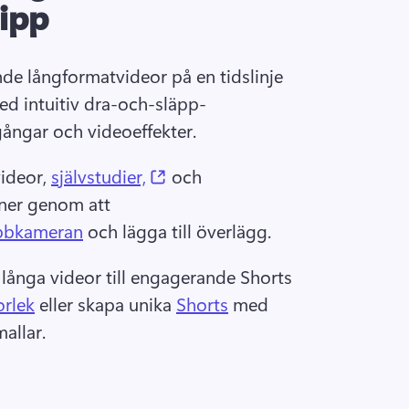
ipp
e långformatvideor på en tidslinje 
ed intuitiv dra-och-släpp-
gångar och videoeffekter. 
(opens in a new tab)
ideor, 
självstudier,
 och 
ner genom att 
ebbkameran
 och lägga till överlägg. 
långa videor till engagerande Shorts 
orlek
 eller skapa unika 
Shorts
 med 
allar. 