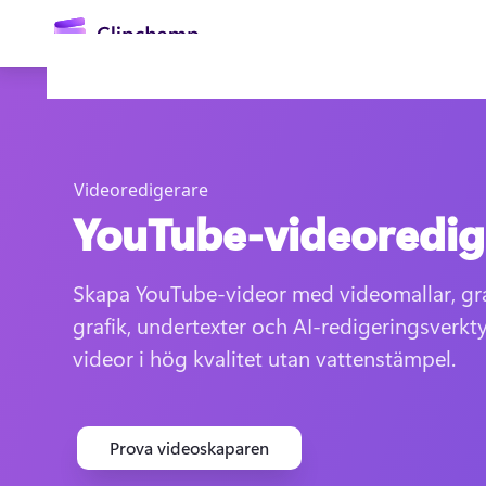
till
huvudinnehåll
Videoredigerare
YouTube-videoredig
Skapa YouTube-videor med videomallar, gra
grafik, undertexter och AI-redigeringsverkt
Logga in
videor i hög kvalitet utan vattenstämpel. 
Prova kostnadsfritt
Prova videoskaparen