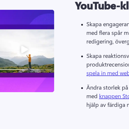
YouTube-kl
Skapa engagerand
med flera spår m
redigering, över
Skapa reaktionsv
produktrecensio
spela in med w
Ändra storlek på 
med 
knappen St
hjälp av färdiga m