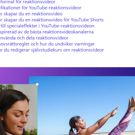
 format för reaktionsvideor
fikationer för YouTube-reaktionsvideor
r skapar du en reaktionsvideo
r skapar du en reaktionsvideo för YouTube Shorts
till specialeffekter i YouTube-reaktionsvideon
nspirerad av de bästa reaktionsvideokanalerna
använda och dela reaktionsvideor
ovsrättsregler och hur du undviker varningar
r du redigerar självstudiekurs om reaktionsvideor