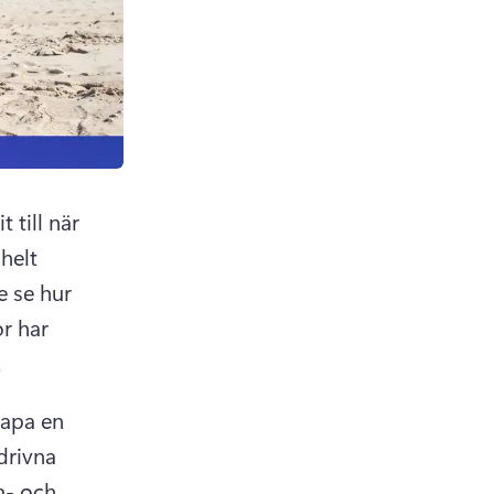
till när 
helt 
 se hur 
r har 
 
apa en 
rivna 
- och 