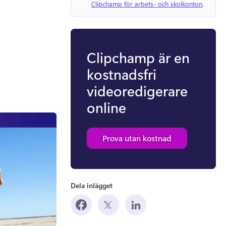
Clipchamp för arbets- och skolkonton
. 
Clipchamp är en
kostnadsfri
videoredigerare
online
Prova utan kostnad
Dela inlägget