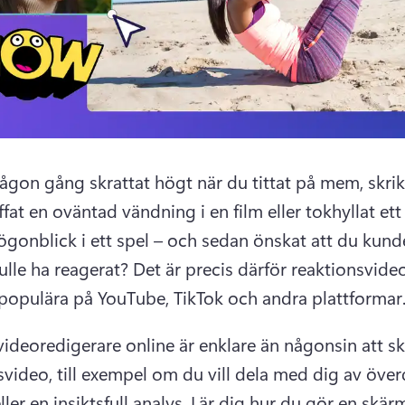
gon gång skrattat högt när du tittat på mem, skrikit 
ffat en oväntad vändning i en film eller tokhyllat ett 
 ögonblick i ett spel – och sedan önskat att du kunde
ulle ha reagerat? 
Det är precis därför reaktionsvideo
å populära på YouTube, TikTok och andra plattformar.
ideoredigerare online är enklare än någonsin att sk
svideo, till exempel om du vill dela med dig av överd
ller en insiktsfull analys. 
Lär dig hur du gör en skärm