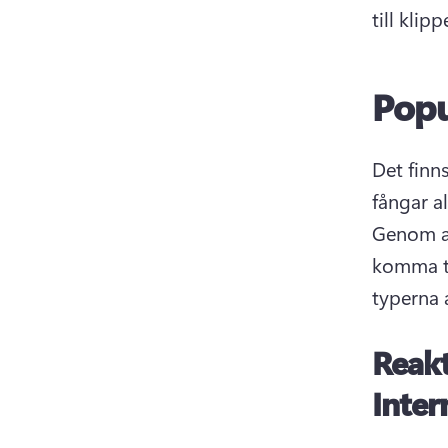
till klip
Popu
Det finn
Genom at
komma ti
typerna 
Reakt
Inter