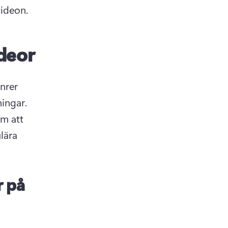
videon. 
ideor
nrer 
fångar alltid tittarnas uppmärksamhet och får miljontals visningar. 
m att 
ära 
r på