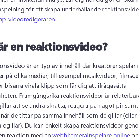
spelning för att skapa underhållande reaktionsvid
mp-videoredigeraren
. 
är en reaktionsvideo?
onsvideo är en typ av innehåll där kreatörer spelar i
r på olika medier, till exempel musikvideor, filmscen
 bisarra virala klipp som får dig att ifrågasätta 
heten. 
Framgångsrika reaktionsvideor är relaterbara
gillar att se andra skratta, reagera på något pinsamt e
 när de tittar på samma innehåll som de gillar (eller 
 ogillar). 
Du kan enkelt skapa reaktionsvideor geno
 en reaktion med en 
webbkamerainspelare online
 oc