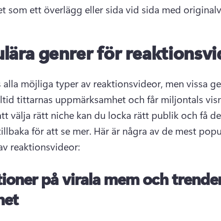
pet som ett överlägg eller sida vid sida med original
lära genrer för reaktionsv
s alla möjliga typer av reaktionsvideor, men vissa ge
t välja rätt niche kan du locka rätt publik och få de
llbaka för att se mer. 
Här är några av de mest popul
av reaktionsvideor:
ioner på virala mem och trende
net