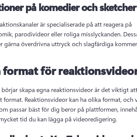
ioner på komedier och sketcher
eaktionskanaler är specialiserade på att reagera på 
mik, parodivideor eller roliga misslyckanden. 
Dessa
er gärna överdrivna uttryck och slagfärdiga kommen
a format för reaktionsvideo
 börjar skapa egna reaktionsvideor är det viktigt att
tt format. 
Reaktionsvideor kan ha olika format, och vi
om passar bäst för dig beror på plattformen, innehå
mycket tid du kan lägga på videoredigering. 