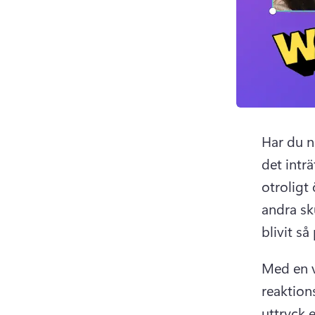
Har du nå
det inträ
otroligt
andra sk
blivit s
Med en v
reaktion
uttryck e