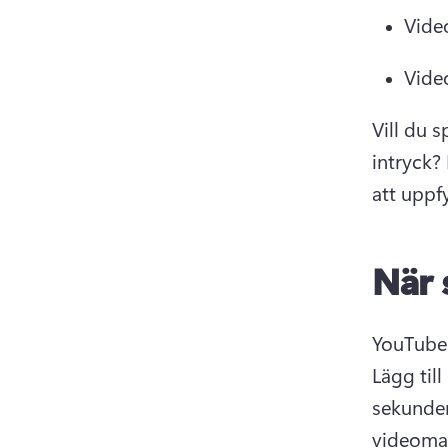
Vide
Vide
Vill du 
intryck? 
att uppf
När 
Lägg til
sekunder
videomal