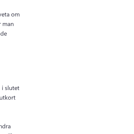
veta om 
r man 
de 
 slutet 
tkort 
 in a new tab)
ndra 