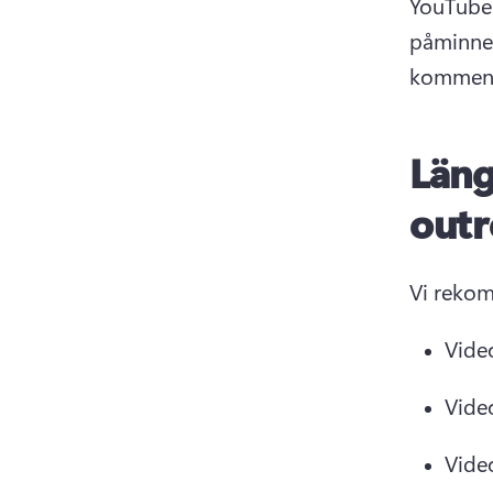
YouTube-
påminne
kommente
Läng
outr
Vide
Vide
Vide