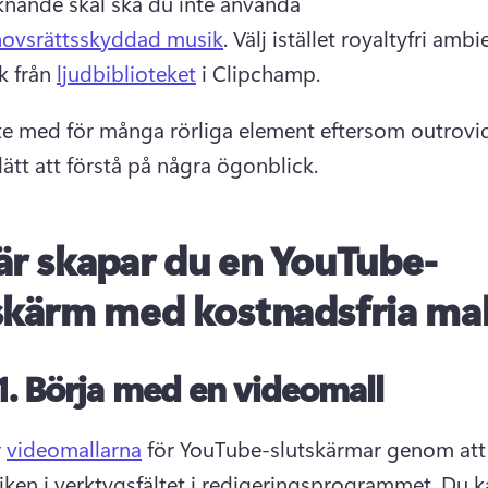
knande skäl ska du inte använda 
ovsrättsskyddad musik
. 
Välj istället royaltyfri ambi
 från 
ljudbiblioteket
 i Clipchamp. 
nte med för många rörliga element eftersom outrovi
lätt att förstå på några ögonblick. 
är skapar du en YouTube-
skärm med kostnadsfria mal
1.
Börja med en videomall
 
videomallarna
 för YouTube-slutskärmar genom att k
liken i verktygsfältet i redigeringsprogrammet. 
Du k