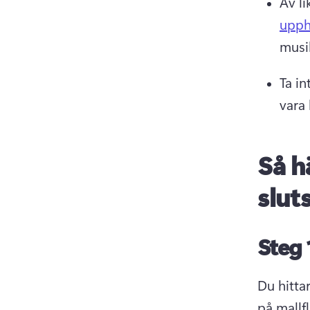
Av li
upph
musik
Ta i
vara 
Så h
slut
Steg 
Du hittar
på mallf