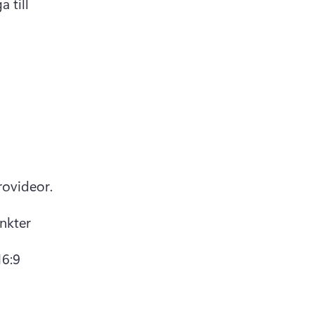
 till 
Vi rekommenderar följande specifikationer för YouTube-outrovideor. 
nkter 
6:9 