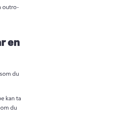
n outro-
r en
 som du 
e kan ta 
 om du 