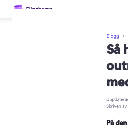
till
huvudinnehåll
Blogg
Så 
out
med
Logga in
Prova kostnadsfritt
Uppdatera
Skriven av
På den 