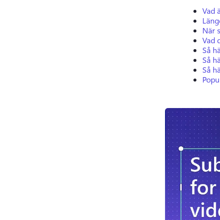
Vad 
Läng
När 
Vad 
Så h
Så hä
Så hä
Popu