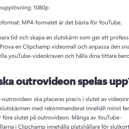
oupplösning: 1080p 
oformat: MP4-formatet är det bästa för YouTube. 
spara tid och skapa en slutskärm som ger ett professi
Prova en Clipchamp videomall och anpassa den sna
ylla youTube-videokraven och hålla dina tittare ber
ska outrovideon spelas upp
l slutskärmen med rekommenderat innehåll minst fe
 före slutet på outrovideon. 
Många av YouTube-
larna i Clipchamp innehålla platshållare för slutkor