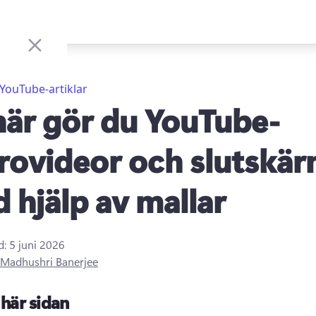
YouTube-artiklar
här gör du YouTube-
rovideor och slutskä
 hjälp av mallar
d:
5 juni 2026
Madhushri Banerjee
här sidan