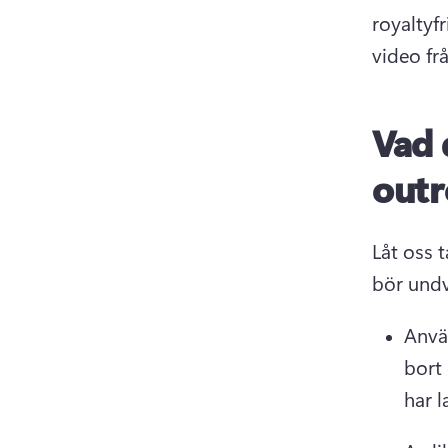
royaltyf
video fr
Vad 
outr
Låt oss 
bör undv
Anvä
bort 
har 