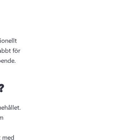
onellt 
bbt för 
oende. 
?
YouTube-outrovideor ska placeras precis i slutet av videoinnehållet. 
m 
t med 