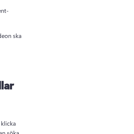
ent-
deon ska 
lar
licka 
an söka 