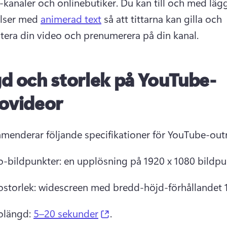
kanaler och onlinebutiker. 
Du kan till och med lägga
lser med 
animerad text
 så att tittarna kan gilla och 
ra din video och prenumerera på din kanal. 
d och storlek på YouTube-
ovideor
o-bildpunkter: en upplösning på 1920 x 1080 bildpu
ostorlek: widescreen med bredd-höjd-förhållandet 1
(opens in a new tab)
olängd: 
5–20 sekunder
. 