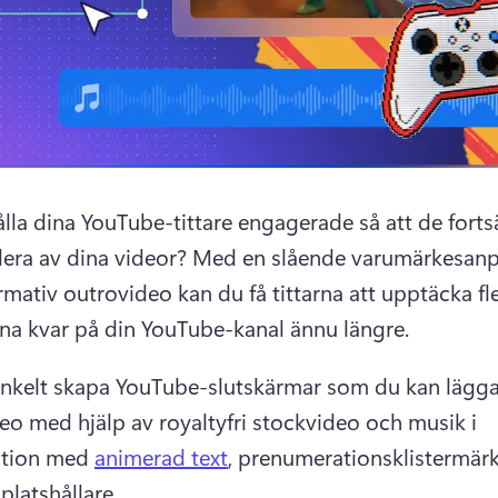
ålla dina YouTube-tittare engagerade så att de fortsät
flera av dina videor? 
Med en slående varumärkesanp
rmativ outrovideo kan du få tittarna att upptäcka fle
na kvar på din YouTube-kanal ännu längre. 
nkelt skapa YouTube-slutskärmar som du kan lägga ti
deo med hjälp av royaltyfri stockvideo och musik i 
tion med 
animerad text
, prenumerationsklistermärk
platshållare. 