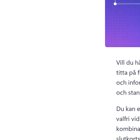
Vill du h
titta på 
och info
och stan
Du kan e
valfri vi
kombina
slutkorts