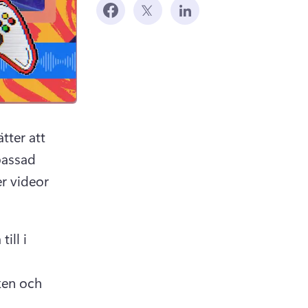
ter att 
assad 
r videor 
ll i 
en och 