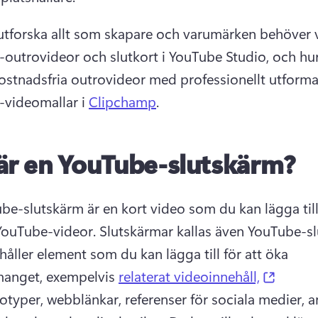
utforska allt som skapare och varumärken behöver 
outrovideor och slutkort i YouTube Studio, och hu
ostnadsfria outrovideor med professionellt utforma
videomallar i 
Clipchamp
. 
är en YouTube-slutskärm?
be-slutskärm är en kort video som du kan lägga till i
YouTube-videor. 
Slutskärmar kallas även YouTube-slu
håller element som du kan lägga till för att öka 
(opens
anget, exempelvis 
relaterat videoinnehåll,
otyper, webblänkar, referenser för sociala medier, a