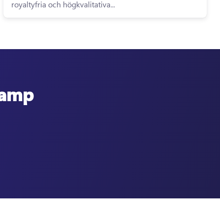
royaltyfria och högkvalitativa...
hamp