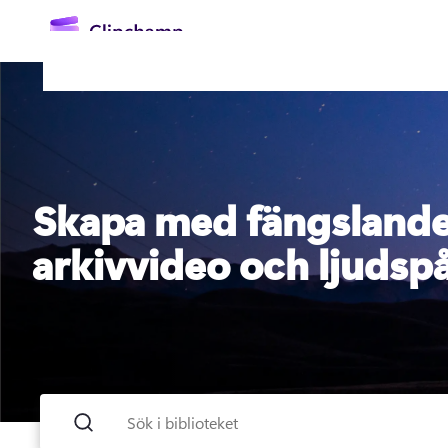
till
huvudinnehåll
Skapa med fängsland
arkivvideo och ljudsp
Logga in
Prova kostnadsfritt