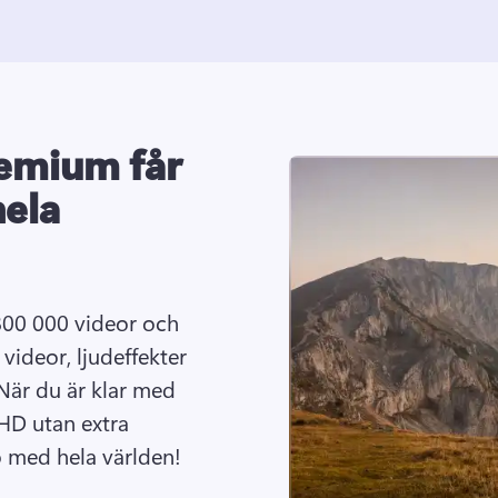
emium får
hela
800 000 videor och 
videor, ljudeffekter 
 När du är klar med 
HD utan extra 
o med hela världen!