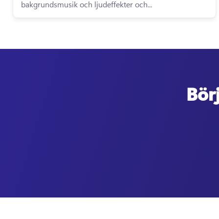
bakgrundsmusik och ljudeffekter och...
Bör