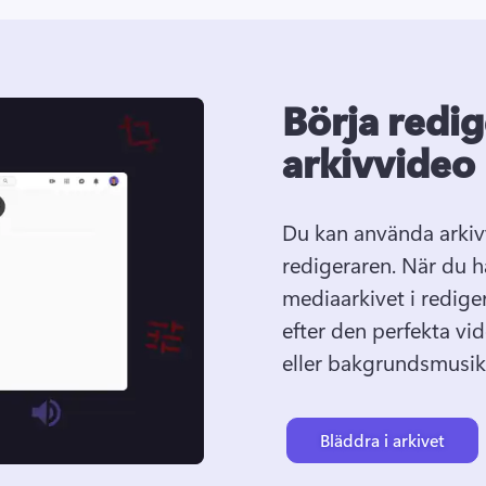
Börja redi
arkivvideo
Du kan använda arkiv
redigeraren. När du ha
mediaarkivet i redige
efter den perfekta vid
eller bakgrundsmusike
Bläddra i arkivet