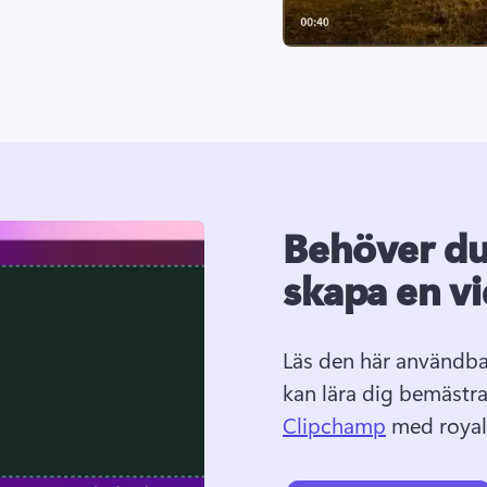
Behöver du
skapa en v
Läs den här användba
kan lära dig bemästra
Clipchamp
 med royalt