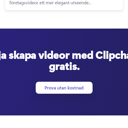
företagsvideor ett mer elegant utseende...
ja skapa videor med Clipc
gratis.
Prova utan kostnad