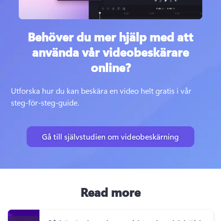
Behöver du mer hjälp med att
använda vår videobeskärare
online?
Utforska hur du kan beskära en video helt gratis i vår 
steg-för-steg-guide.
Gå till självstudien om videobeskärning
Read more