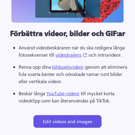
Förbättra videor, bilder och GIF:ar
Använd videobeskäraren när du ska redigera långa 
(opens in a new tab)
fotosekvenser till 
videotrailers
 och introvideor. 
Rensa upp dina 
bildspelsvideor
 genom att eliminera 
fula svarta kanter och oönskade ramar runt bilder 
eller vertikala videor. 
Beskär långa 
YouTube-videor
 till mycket korta 
videoklipp som kan återanvändas på TikTok. 
Edit videos and images