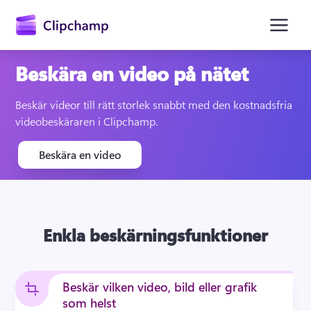
till
huvudinnehåll
Beskära en video på nätet
Beskär videor till rätt storlek snabbt med den kostnadsfria 
videobeskäraren i Clipchamp.
Beskära en video
Logga in
Enkla beskärningsfunktioner
Prova kostnadsfritt
Beskär vilken video, bild eller grafik
som helst