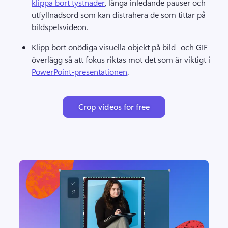
klippa bort tystnader
, långa inledande pauser och 
utfyllnadsord som kan distrahera de som tittar på 
bildspelsvideon. 
Klipp bort onödiga visuella objekt på bild- och GIF-
överlägg så att fokus riktas mot det som är viktigt i 
PowerPoint-presentationen
. 
Crop videos for free