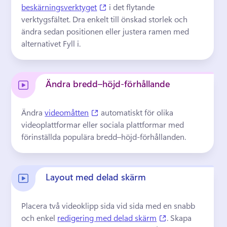
(opens in a new tab)
beskärningsverktyget
 i det flytande 
verktygsfältet. 
Dra enkelt till önskad storlek och 
ändra sedan positionen eller justera ramen med 
alternativet Fyll i.
Ändra bredd–höjd-förhållande
(opens in a new tab)
Ändra 
videomåtten
 automatiskt för olika 
videoplattformar eller sociala plattformar med 
förinställda populära bredd–höjd-förhållanden. 
Layout med delad skärm
Placera två videoklipp sida vid sida med en snabb 
(opens in a new t
och enkel 
redigering med delad skärm
. 
Skapa 