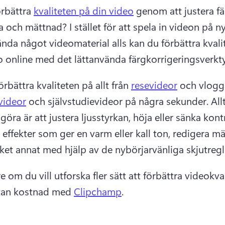
örbättra 
kvaliteten på din video
 genom att justera fär
ka och mättnad? 
I stället för att spela in videon på nyt
ända något videomaterial alls kan du förbättra kvalit
o online med det lättanvända färgkorrigeringsverkty
rbättra kvaliteten på allt från 
resevideor
 och vlogga
videor
 och självstudievideor på några sekunder. 
All
öra är att justera ljusstyrkan, höja eller sänka kontr
l effekter som ger en varm eller kall ton, redigera mä
et annat med hjälp av de nybörjarvänliga skjutregl
e om du vill utforska fler sätt att förbättra videokval
tan kostnad med 
Clipchamp
. 