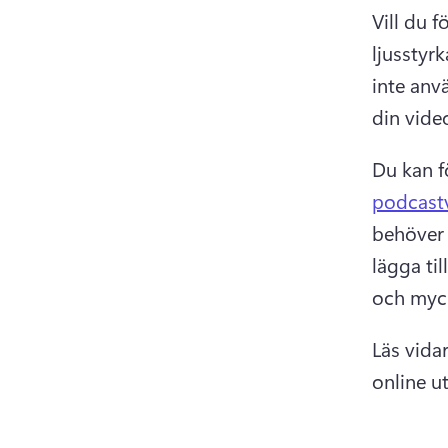
Vill du f
ljusstyr
inte anv
din vide
Du kan fö
podcast
behöver g
lägga til
och myck
Läs vidar
online u