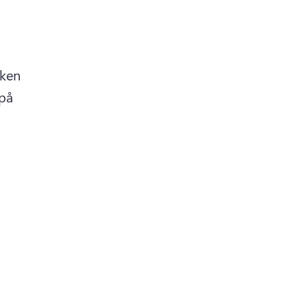
ken 
på 