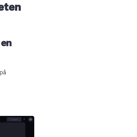
teten
 en
på 