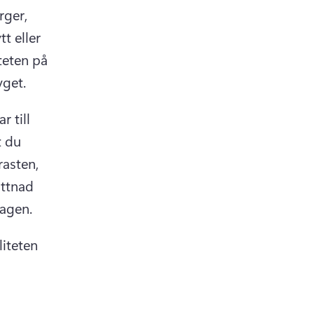
ger, 
t eller 
eten på 
get. 
r till 
t du 
asten, 
ttnad 
agen. 
iteten 