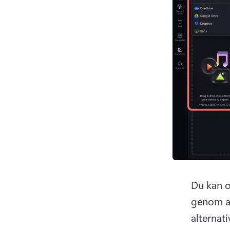
Du kan o
genom at
alternat