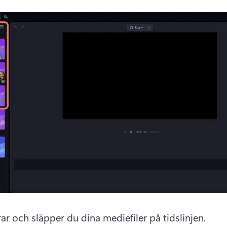
ar och släpper du dina mediefiler på tidslinjen. 