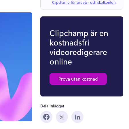
Clipchamp för arbets- och skolkonton
. 
Clipchamp är en
kostnadsfri
videoredigerare
online
Prova utan kostnad
Dela inlägget