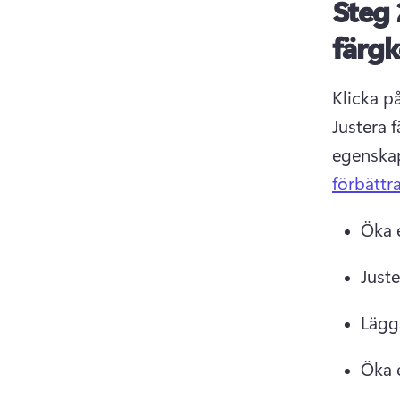
Steg 
färgk
Klicka på
Justera 
egenskap
förbättr
Öka 
Juste
Lägga
Öka 