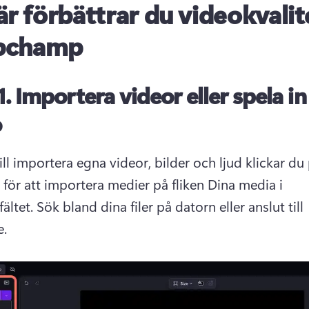
är förbättrar du videokvali
ipchamp
1.
Importera videor eller spela in
o
ll importera egna videor, bilder och ljud klickar du 
för att importera medier på fliken Dina media i 
ältet. Sök bland dina filer på datorn eller anslut till 
. 