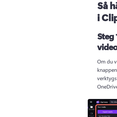
Så h
i Cl
Steg 
vide
Om du vi
knappen 
verktygsf
OneDrive